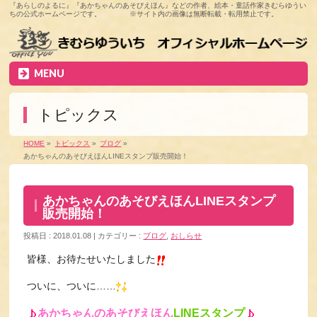
『あらしのよるに』『あかちゃんのあそびえほん』などの作者、絵本・童話作家きむらゆうい
ちの公式ホームページです。 ※サイト内の画像は無断転載・転用禁止です。
MENU
トピックス
HOME
»
トピックス
»
ブログ
»
あかちゃんのあそびえほんLINEスタンプ販売開始！
あかちゃんのあそびえほんLINEスタンプ
販売開始！
投稿日 : 2018.01.08
カテゴリー :
ブログ
,
おしらせ
皆様、お待たせいたしました
ついに、ついに……
あかちゃんのあそびえほん
LINEスタンプ