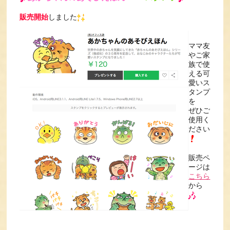
販売開始
しました
ママ友
やご家
族で使
える可
愛いス
タンプ
を
ぜひご
使用く
ださい
販売ペ
ージは
こちら
から