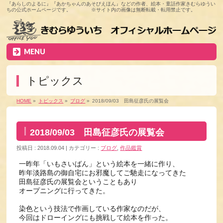
『あらしのよるに』『あかちゃんのあそびえほん』などの作者、絵本・童話作家きむらゆうい
ちの公式ホームページです。 ※サイト内の画像は無断転載・転用禁止です。
MENU
トピックス
HOME
»
トピックス
»
ブログ
»
2018/09/03 田島征彦氏の展覧会
2018/09/03 田島征彦氏の展覧会
投稿日 : 2018.09.04
カテゴリー :
ブログ
,
作品鑑賞
一昨年「いもさいばん」という絵本を一緒に作り、
昨年淡路島の御自宅にお邪魔してご馳走になってきた
田島征彦氏の展覧会ということもあり
オープニングに行ってきた。
染色という技法で作画している作家なのだが、
今回はドローイングにも挑戦して絵本を作った。