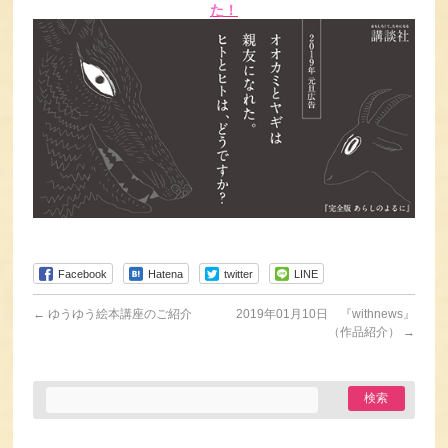
た！
Facebook
Hatena
twitter
LINE
←
ゆうゆう絵本講座のご紹介
2019年01月10日 『withnews』
（作品紹介）
→