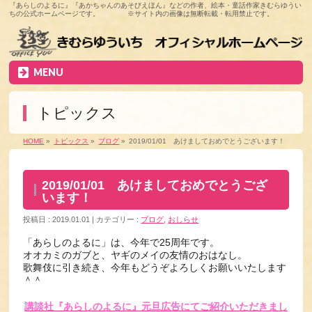
『あらしのよるに』『あかちゃんのあそびえほん』などの作者、絵本・童話作家きむらゆうい
ちの公式ホームページです。 ※サイト内の画像は無断転載・転用禁止です。
MENU
トピックス
HOME
»
トピックス
»
ブログ
»
2019/01/01 あけましておめでとうございます！
2019/01/01 あけましておめでとうござ
います！
投稿日 : 2019.01.01
カテゴリー :
ブログ
,
おしらせ
「あらしのよるに」は、今年で25周年です。
オオカミのガブと、ヤギのメイの友情のおはなし。
歌舞伎に引き続き、今年もどうぞよろしくお願いいたします
＾＾
講談社『あらしのよるに』元旦広告にてご紹介いただきまし