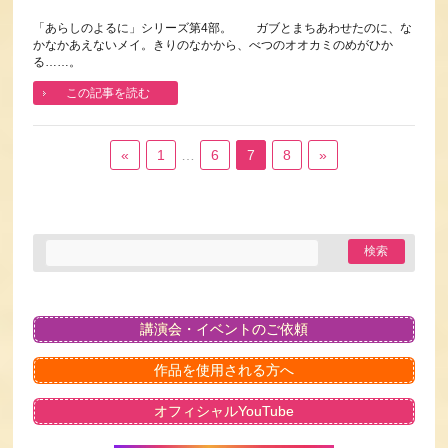
「あらしのよるに」シリーズ第4部。 ガブとまちあわせたのに、な
かなかあえないメイ。きりのなかから、べつのオオカミのめがひか
る……。
この記事を読む
«
1
…
6
7
8
»
講演会・イベントのご依頼
作品を使用される方へ
オフィシャルYouTube