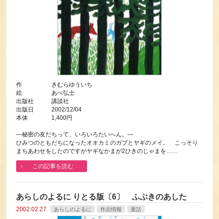
作 きむらゆういち
絵 あべ弘士
出版社 講談社
出版日 2002/12/04
本体 1,400円
―秘密の友だちって、いろいろたいへん。―
ひみつのともだちになったオオカミのガブとヤギのメイ。 こっそり
まちあわせをしたのですがヤギなかまが2ひきのじゃまを……
この記事を読む
あらしのよるに りとる版〔6〕 ふぶきのあした
2002.02.27
あらしのよるに
作品情報
童話