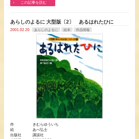
この記事を読む
あらしのよるに 大型版〔2〕 あるはれたひに
2001.02.20
あらしのよるに
絵本
作品情報
作 きむらゆういち
絵 あべ弘士
出版社 講談社