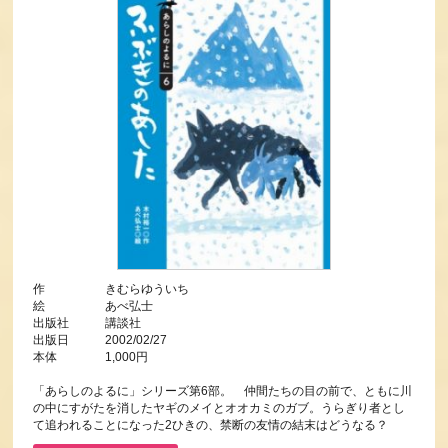
作 きむらゆういち
絵 あべ弘士
出版社 講談社
出版日 2002/02/27
本体 1,000円
「あらしのよるに」シリーズ第6部。 仲間たちの目の前で、ともに川
の中にすがたを消したヤギのメイとオオカミのガブ。うらぎり者とし
て追われることになった2ひきの、禁断の友情の結末はどうなる？