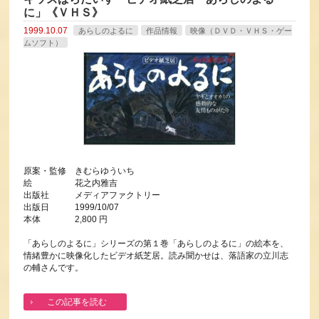
に」《ＶＨＳ》
1999.10.07
あらしのよるに
作品情報
映像（ＤＶＤ・ＶＨＳ・ゲー
ムソフト）
原案・監修 きむらゆういち
絵 花之内雅吉
出版社 メディアファクトリー
出版日 1999/10/07
本体 2,800 円
「あらしのよるに」シリーズの第１巻「あらしのよるに」の絵本を、
情緒豊かに映像化したビデオ紙芝居。読み聞かせは、落語家の立川志
の輔さんです。
この記事を読む