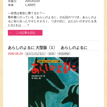
出版日 2001/02/20
本体 1,400円
―友情は食欲に勝てるか？―
教科書にのっている「あらしのよるに」のお話のつづき。あらしのよ
るに知り合ったヤギとオオカミ。つぎの日に、おたがいのすがたを見
た2ひきは……？
この記事を読む
あらしのよるに 大型版〔1〕 あらしのよるに
2000.06.29
あらしのよるに
絵本
作品情報