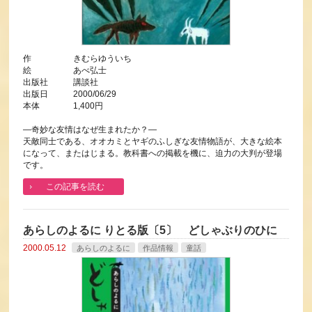
作 きむらゆういち
絵 あべ弘士
出版社 講談社
出版日 2000/06/29
本体 1,400円
―奇妙な友情はなぜ生まれたか？―
天敵同士である、オオカミとヤギのふしぎな友情物語が、大きな絵本
になって、またはじまる。教科書への掲載を機に、迫力の大判が登場
です。
この記事を読む
あらしのよるに りとる版〔5〕 どしゃぶりのひに
2000.05.12
あらしのよるに
作品情報
童話