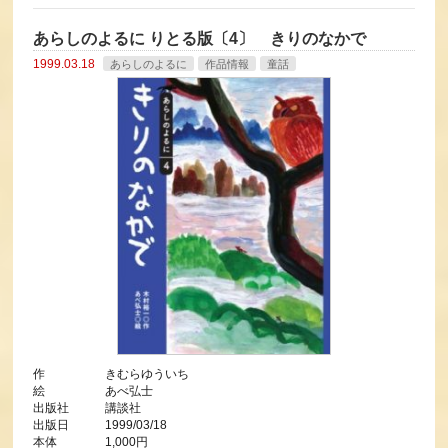
あらしのよるに りとる版〔4〕 きりのなかで
1999.03.18
あらしのよるに
作品情報
童話
作 きむらゆういち
絵 あべ弘士
出版社 講談社
出版日 1999/03/18
本体 1,000円