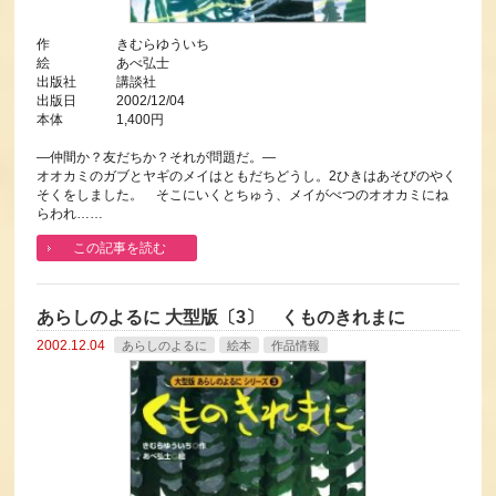
作 きむらゆういち
絵 あべ弘士
出版社 講談社
出版日 2002/12/04
本体 1,400円
―仲間か？友だちか？それが問題だ。―
オオカミのガブとヤギのメイはともだちどうし。2ひきはあそびのやく
そくをしました。 そこにいくとちゅう、メイがべつのオオカミにね
らわれ……
この記事を読む
あらしのよるに 大型版〔3〕 くものきれまに
2002.12.04
あらしのよるに
絵本
作品情報