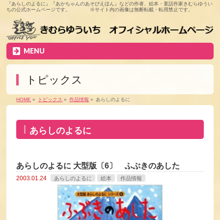
『あらしのよるに』『あかちゃんのあそびえほん』などの作者、絵本・童話作家きむらゆうい
ちの公式ホームページです。 ※サイト内の画像は無断転載・転用禁止です。
MENU
トピックス
HOME
»
トピックス
»
作品情報
»
あらしのよるに
あらしのよるに
あらしのよるに 大型版〔6〕 ふぶきのあした
2003.01.24
あらしのよるに
絵本
作品情報