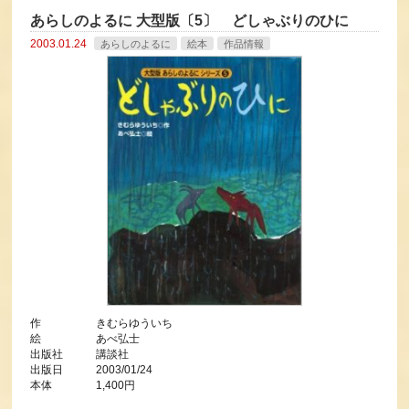
あらしのよるに 大型版〔5〕 どしゃぶりのひに
2003.01.24
あらしのよるに
絵本
作品情報
作 きむらゆういち
絵 あべ弘士
出版社 講談社
出版日 2003/01/24
本体 1,400円