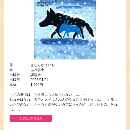
作 きむらゆういち
絵 あべ弘士
出版社 講談社
出版日 2003/01/24
本体 1,400円
―この友情は、もう誰にも止められない……。―
むれをはなれ、ガブとメイはふぶきのやまごえをけっしん。 くるし
いたびのなか、たべるものがないガブにメイがさしだしたもの、それ
は……
この記事を読む