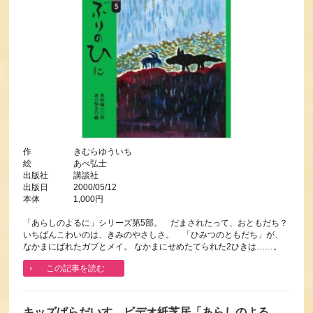
作 きむらゆういち
絵 あべ弘士
出版社 講談社
出版日 2000/05/12
本体 1,000円
「あらしのよるに」シリーズ第5部。 だまされたって、おともだち？
いちばんこわいのは、きみのやさしさ。 「ひみつのともだち」が、
なかまにばれたガブとメイ。 なかまにせめたてられた2ひきは……。
この記事を読む
キッズぱらだいす ビデオ紙芝居「あらしのよる