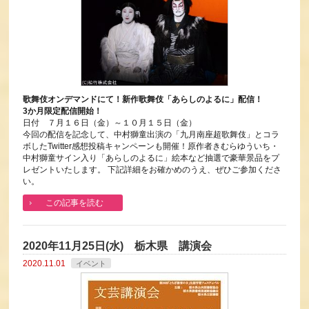
歌舞伎オンデマンドにて！新作歌舞伎「あらしのよるに」配信！
3か月限定配信開始！
日付 ７月１６日（金）～１０月１５日（金）
今回の配信を記念して、中村獅童出演の「九月南座超歌舞伎」とコラ
ボしたTwitter感想投稿キャンペーンも開催！原作者きむらゆういち・
中村獅童サイン入り「あらしのよるに」絵本など抽選で豪華景品をプ
レゼントいたします。 下記詳細をお確かめのうえ、ぜひご参加くださ
い。
この記事を読む
2020年11月25日(水) 栃木県 講演会
2020.11.01
イベント