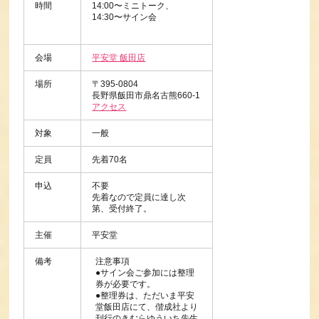
時間
14:00〜ミニトーク、
14:30〜サイン会
会場
平安堂 飯田店
場所
〒395-0804
長野県飯田市鼎名古熊660-1
アクセス
対象
一般
定員
先着70名
申込
不要
先着なので定員に達し次
第、受付終了。
主催
平安堂
備考
注意事項
●サイン会ご参加には整理
券が必要です。
●整理券は、ただいま平安
堂飯田店にて、偕成社より
刊行のきむらゆういち先生