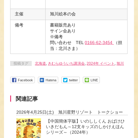
主催
旭川絵本の会
備考
書籍販売あり
サイン会あり
※備考
問い合わせ TEL
0166-62-3454
（担
当：北川さま）
投稿タグ
北海道
,
きむらゆういち講演会
,
2024年 イベント
,
旭川
Facebook
Hatena
twitter
LINE
関連記事
2026年4月25日(土) 旭川星野リゾート トークショー
【中国簡体字版】いのししくん おばけひ
いきだもん～12支キッズのしかけえほん
シリーズ～（2024年）