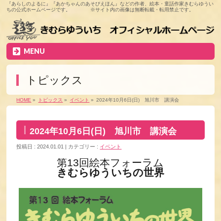
『あらしのよるに』『あかちゃんのあそびえほん』などの作者、絵本・童話作家きむらゆうい
ちの公式ホームページです。 ※サイト内の画像は無断転載・転用禁止です。
MENU
トピックス
HOME
»
トピックス
»
イベント
»
2024年10月6日(日) 旭川市 講演会
2024年10月6日(日) 旭川市 講演会
投稿日 : 2024.01.01
カテゴリー :
イベント
第13回絵本フォーラム
きむらゆういちの世界