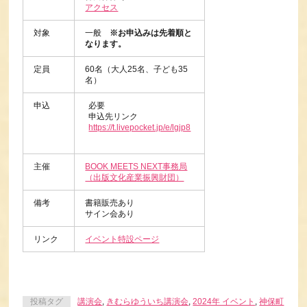
アクセス
対象
一般
※お申込みは先着順と
なります。
定員
60名（大人25名、子ども35
名）
申込
必要
申込先リンク
https://t.livepocket.jp/e/lgjp8
主催
BOOK MEETS NEXT事務局
（出版文化産業振興財団）
備考
書籍販売あり
サイン会あり
リンク
イベント特設ページ
投稿タグ
講演会
,
きむらゆういち講演会
,
2024年 イベント
,
神保町