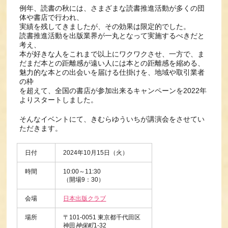
例年、読書の秋には、さまざまな読書推進活動が多くの団
体や書店で行われ、
実績を残してきましたが、その効果は限定的でした。
読書推進活動を出版業界が一丸となって実施するべきだと
考え、
本が好きな人をこれまで以上にワクワクさせ、一方で、ま
だまだ本との距離感が遠い人には本との距離感を縮める、
魅力的な本との出会いを届ける仕掛けを、地域や取引業者
の枠
を超えて、全国の書店が参加出来るキャンペーンを2022年
よりスタートしました。
そんなイベントにて、きむらゆういちが講演会をさせてい
ただきます。
日付
2024年10月15日（火）
時間
10:00～11:30
（開場9：30）
会場
日本出版クラブ
場所
〒101-0051 東京都千代田区
神田
神保町
1-32