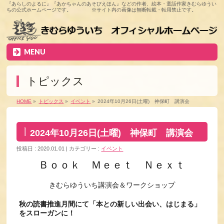
『あらしのよるに』『あかちゃんのあそびえほん』などの作者、絵本・童話作家きむらゆうい
ちの公式ホームページです。 ※サイト内の画像は無断転載・転用禁止です。
MENU
トピックス
HOME
»
トピックス
»
イベント
»
2024年10月26日(土曜) 神保町 講演会
2024年10月26日(土曜) 神保町 講演会
投稿日 : 2020.01.01
カテゴリー :
イベント
Ｂｏｏｋ Ｍｅｅｔ Ｎｅｘｔ
きむらゆういち講演会＆ワークショップ
秋の読書推進月間にて「本との新しい出会い、はじまる」
をスローガンに！