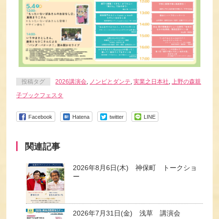
投稿タグ
2026講演会
,
ノンピとダンテ
,
実業之日本社
,
上野の森親
子ブックフェスタ
Facebook
Hatena
twitter
LINE
関連記事
2026年8月6日(木) 神保町 トークショ
ー
2026年7月31日(金) 浅草 講演会