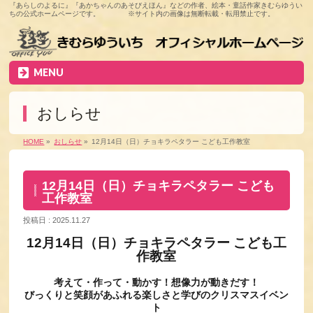
『あらしのよるに』『あかちゃんのあそびえほん』などの作者、絵本・童話作家きむらゆうい
ちの公式ホームページです。 ※サイト内の画像は無断転載・転用禁止です。
MENU
おしらせ
HOME
»
おしらせ
»
12月14日（日）チョキラペタラー こども工作教室
12月14日（日）チョキラペタラー こども
工作教室
投稿日 : 2025.11.27
12月14日（日）チョキラペタラー こども工
作教室
考えて・作って・動かす！想像力が動きだす！
びっくりと笑顔があふれる楽しさと学びのクリスマスイベン
ト