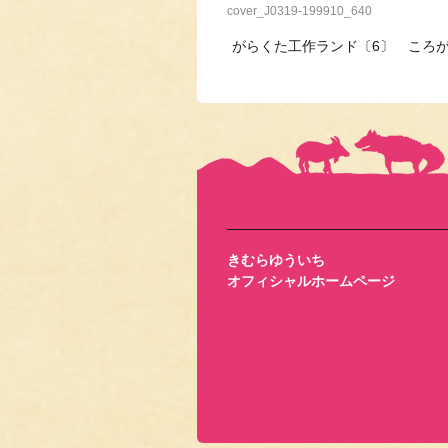
cover_J0319-199910_640
がらくた工作ランド〔6〕 ころ
きむらゆういち
オフィシャルホームページ