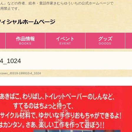
ほん』などの作者、絵本・童話作家きむらゆういちの公式ホームページで
用禁止です。
作品情報
イベント
グッズ
BOOKS
EVENT
GOODS
-4_1024
cover_J0319-199910-4_1024