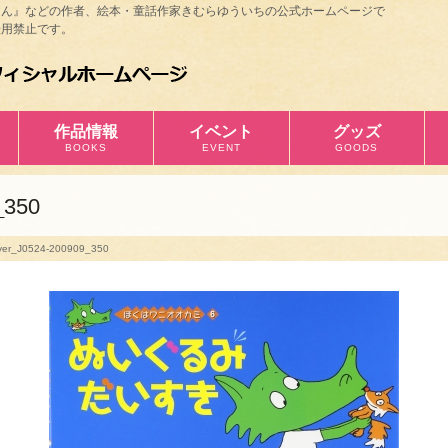
ほん』などの作者、絵本・童話作家きむらゆういちの公式ホームページで
用禁止です。
作品情報
イベント
グッズ
BOOKS
EVENT
GOODS
_350
ver_J0524-200909_350