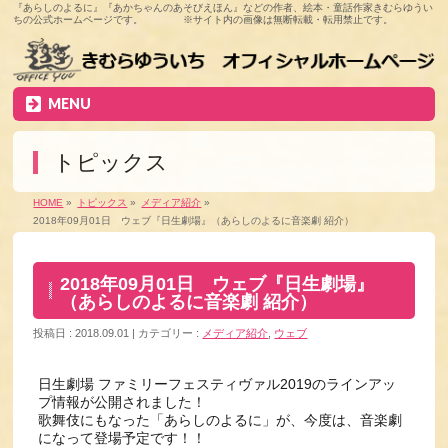
『あらしのよるに』『あかちゃんのあそびえほん』などの作者、絵本・童話作家きむらゆうい
ちの公式ホームページです。 ※サイト内の画像は無断転載・転用禁止です。
MENU
トピックス
HOME
»
トピックス
»
メディア紹介
»
2018年09月01日 ウェブ『日生劇場』（あらしのよるに音楽劇 紹介）
2018年09月01日 ウェブ『日生劇場』
（あらしのよるに音楽劇 紹介）
投稿日 : 2018.09.01
カテゴリー :
メディア紹介
,
ウェブ
日生劇場 ファミリーフェスティヴァル2019のラインアッ
プ情報が公開されました！
歌舞伎にもなった「あらしのよるに」が、今度は、音楽劇
になって登場予定です！！