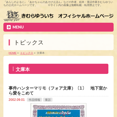
『あらしのよるに』『あかちゃんのあそびえほん』などの作者、絵本・童話作家きむらゆうい
ちの公式ホームページです。 ※サイト内の画像は無断転載・転用禁止です。
MENU
トピックス
HOME
»
トピックス
»
文庫本
文庫本
事件ハンターマリモ（フォア文庫）〔1〕 地下室か
ら愛をこめて
2002.09.01
作品情報
童話