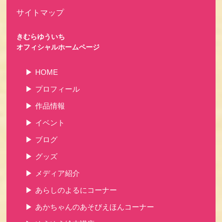
サイトマップ
きむらゆういち
オフィシャルホームページ
HOME
プロフィール
作品情報
イベント
ブログ
グッズ
メディア紹介
あらしのよるにコーナー
あかちゃんのあそびえほんコーナー