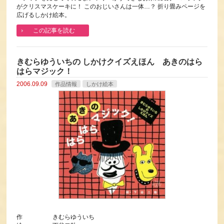
がクリスマスケーキに！ このおじいさんは一体…？ 折り畳みページを
広げるしかけ絵本。
この記事を読む
きむらゆういちの しかけクイズえほん あきのはら
はらマジック！
2006.09.09
作品情報
しかけ絵本
作 きむらゆういち