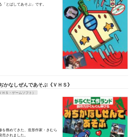
る「とばしてあそぶ」です。
ぢかなしぜんであそぶ《ＶＨＳ》
ＶＨＳ・ゲームソフト）
修を務めてきた、造形作家・きむら
発売されました。