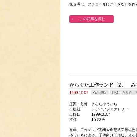
第３巻は、スチロールひこうきなどを作
この記事を読む
がらくた工作ランド〔2〕 み
1999.10.07
作品情報
映像（ＤＶＤ・
原案・監修 きむらゆういち
出版社 メディアファクトリー
出版日 1999/10/07
本体 1,300 円
長年、工作テレビ番組や造形教室等の監
ゆういちによる、子供向け工作ビデオが