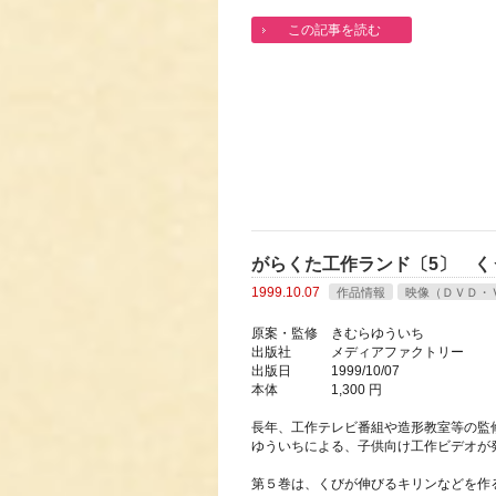
この記事を読む
がらくた工作ランド〔5〕 く
1999.10.07
作品情報
映像（ＤＶＤ・
原案・監修 きむらゆういち
出版社 メディアファクトリー
出版日 1999/10/07
本体 1,300 円
長年、工作テレビ番組や造形教室等の監
ゆういちによる、子供向け工作ビデオが
第５巻は、くびが伸びるキリンなどを作