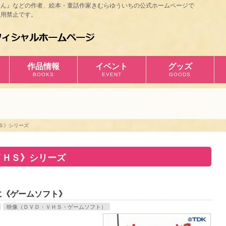
ほん』などの作者、絵本・童話作家きむらゆういちの公式ホームページで
用禁止です。
作品情報
イベント
グッズ
BOOKS
EVENT
GOODS
Ｓ》シリーズ
ＶＨＳ》シリーズ
よるに《ゲームソフト》
映像（ＤＶＤ・ＶＨＳ・ゲームソフト）