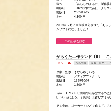
製作 「あらしのよるに」製作委
出版社 TDKコア株式会社（クリエ
出版日 2005/12/22
本体 4,800 円
2005年12月に東宝映画化された「あら
ムソフトになりました！
この記事を読む
がらくた工作ランド〔6〕 こ
1999.10.07
作品情報
映像（ＤＶＤ・
原案・監修 きむらゆういち
出版社 メディアファクトリー
出版日 1999/10/07
本体 1,300 円
長年、工作テレビ番組や造形教室等の監
ゆういちによる、子供向け工作ビデオが
第６巻は、ゴーカートなどを作る「ころ