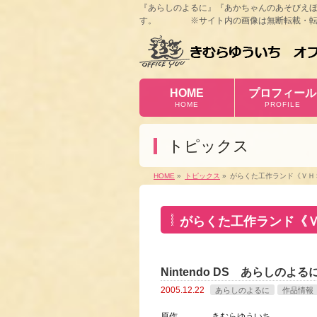
『あらしのよるに』『あかちゃんのあそびえ
す。 ※サイト内の画像は無断転載・転
HOME
プロフィール
HOME
PROFILE
トピックス
HOME
»
トピックス
»
がらくた工作ランド《ＶＨ
がらくた工作ランド《
Nintendo DS あらしの
2005.12.22
あらしのよるに
作品情報
原作 きむらゆういち