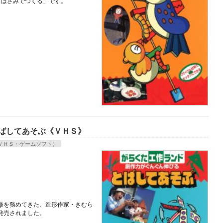
くばさみでつくる」です。
ばしてあそぶ《ＶＨＳ》
ＶＨＳ・ゲームソフト）
修を務めてきた、造形作家・きむら
発売されました。