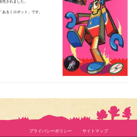
発売されました。
「あるくロボット」です。
プライバシーポリシー
サイトマップ