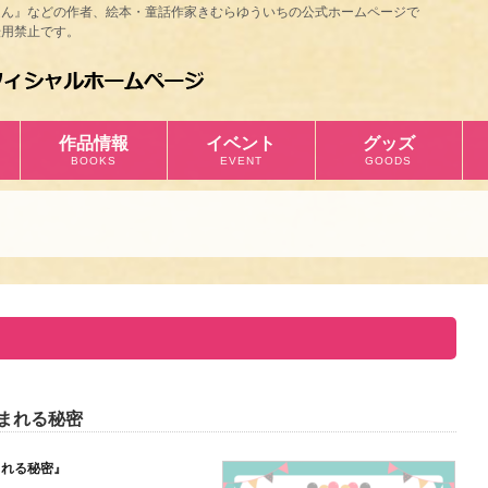
ほん』などの作者、絵本・童話作家きむらゆういちの公式ホームページで
用禁止です。
作品情報
イベント
グッズ
BOOKS
EVENT
GOODS
生まれる秘密
まれる秘密』