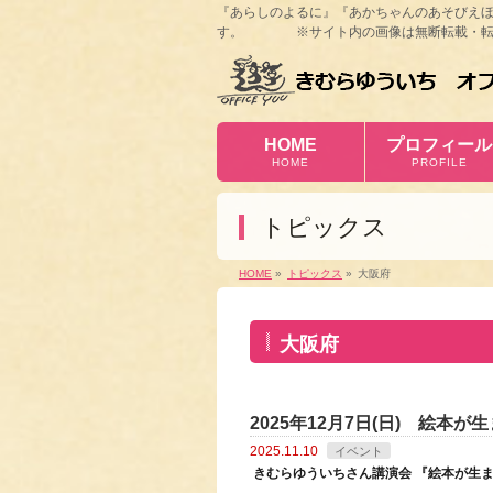
『あらしのよるに』『あかちゃんのあそびえ
す。 ※サイト内の画像は無断転載・転
HOME
プロフィール
HOME
PROFILE
トピックス
HOME
»
トピックス
»
大阪府
大阪府
2025年12月7日(日) 絵本が
2025.11.10
イベント
きむらゆういちさん講演会 『絵本が生