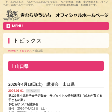
『あらしのよるに』『あかちゃんのあそびえほん』などの作者、絵本・童話作家きむらゆうい
ちの公式ホームページです。 ※サイト内の画像は無断転載・転用禁止です。
MENU
トピックス
HOME
»
トピックス
»
山口県
山口県
2026年4月18日(土) 講演会 山口県
2026.01.01
イベント
第129回小児科学会学術集会 サブタイトル特別講演2「絵本が育てる
子どもの夢」
きむらゆういち講演会
日付 2026年4月18日 （土）