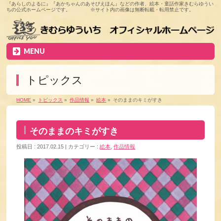
『あらしのよるに』『あかちゃんのあそびえほん』などの作者、絵本・童話作家きむらゆうい
ちの公式ホームページです。 ※サイト内の画像は無断転載・転用禁止です。
MENU
トピックス
HOME
»
トピックス
»
作品情報
»
絵本
»
そのままのキミがすき
そのままのキミがすき
投稿日 : 2017.02.15
カテゴリー :
絵本
,
作品情報