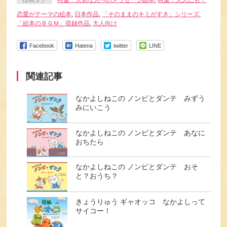
投稿タグ
特集：大切な人へのメッセージ絵本
,
特集：大人にも！
恋愛がテーマの絵本
,
日本作品
,
「そのままのキミがすき」シリーズ
,
「絵本のＢＧＭ」収録作品
,
大人向け
Facebook
Hatena
twitter
LINE
関連記事
なかよしねこの ノンピとダンテ みずう
みにいこう
なかよしねこの ノンピとダンテ あなに
おちたら
なかよしねこの ノンピとダンテ おそ
と？おうち？
きょうりゅう ギャオッコ なかよしって
サイコー！