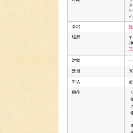
※
※
※
会場
横
場所
〒
神
マ
対象
一
定員
3
申込
必
備考