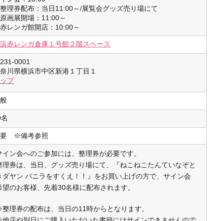
整理券配布：当日11:00～/展覧会グッズ売り場にて
原画展開場：11:00～
赤レンガ館開店：10:00～
浜赤レンガ倉庫１号館２階スペース
231-0001
奈川県横浜市中区新港１丁目１
ップ
般
0名
要 ※備考参照
サイン会へのご参加には、整理券が必要です。
整理券は、当日、グッズ売り場にて、『ねこねこたんていなぞと
きダヤン バニラをすくえ！！』をお買い上げの方で、サイン会
希望のお客様、先着30名様に配布されます。
※整理券の配布は、当日の11時からとなります。
※他店や別日にご購入いただいた書籍にはサインできませんので