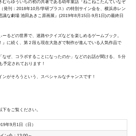
きむらゆういちの初の共著である幼年童話『ねこねこたんていなぞ
（発刊：2018年10月/学研プラス）の特別サイン会を、横浜赤レン
な劇場 池田あきこ原画展』(2019年8月15日-9月1日)の最終日
ぃーるどの世界で、迷路やクイズなどを楽しめるゲームブック。
！』に続く、第２段も現在大急ぎで制作が進んでいる人気作品で
「なぜ、コラボすることになったのか」などのお話が聞ける、５分
クも予定されております！
インがそろうという、スペシャルなチャンスです！
以下をご覧ください。
019年9月1日（日）
イン会：13:00～