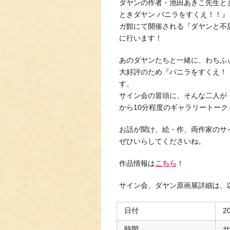
ダヤンの作者・池田あきこ先生と
ときダヤン バニラをすくえ！！』
ガ館にて開催される『ダヤンと不思議
に行います！
あのダヤンたちと一緒に、わちふ
大好評のため『バニラをすくえ！
す。
サイン会の冒頭に、そんな二人が
から10分程度のギャラリートー
お話が聞け、絵・作、両作家のサ
ぜひいらしてくださいね。
作品情報は
こちら
！
サイン会、ダヤン原画展詳細は、
日付
2
時間
サ