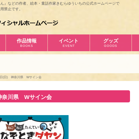
ほん』などの作者、絵本・童話作家きむらゆういちの公式ホームページで
用禁止です。
作品情報
イベント
グッズ
BOOKS
EVENT
GOODS
01日(日) 神奈川県 Wサイン会
) 神奈川県 Wサイン会