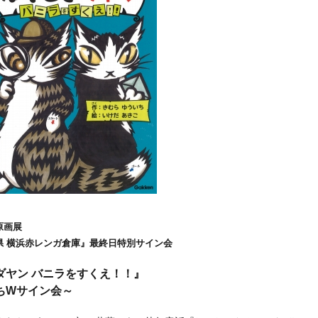
原画展
県 横浜赤レンガ倉庫』最終日特別サイン会
ダヤン バニラをすくえ！！』
ちWサイン会～