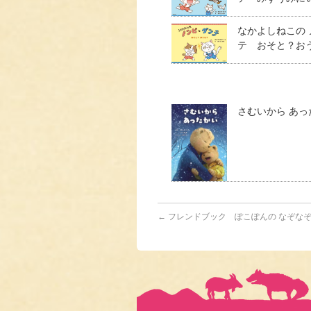
なかよしねこの
テ おそと？お
さむいから あっ
←
フレンドブック ぽこぽんの なぞなぞ