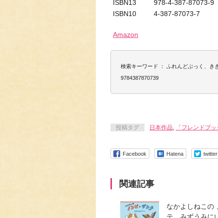
ISBN13 978-4-387-87073-9
ISBN10 4-387-87073-7
Amazon
検索キーワード ： ふれんどぶっく、きき
9784387870739
投稿タグ
日本作品
,
「フレンドブッ
Facebook
Hatena
twitter
関連記事
なかよしねこの
テ みずうみに