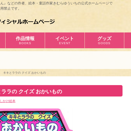
ほん』などの作者、絵本・童話作家きむらゆういちの公式ホームページで
用禁止です。
作品情報
イベント
グッズ
BOOKS
EVENT
GOODS
 キキとララの クイズ おかいもの
ララの クイズ おかいもの
しかけ絵本