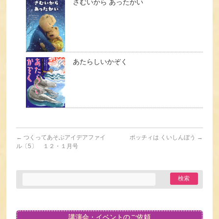
さむいから あったかい
あたらしいかぞく
←
つくってあそぶアイデアファイ
ポッチィは くいしんぼう
→
ル〔5〕 １２・１月号
講演会・イベントのご依頼