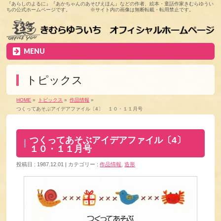
『あらしのよるに』『あかちゃんのあそびえほん』などの作者、絵本・童話作家きむらゆうい
ちの公式ホームページです。 ※サイト内の画像は無断転載・転用禁止です。
MENU
トピックス
HOME
»
トピックス
»
作品情報
»
つくってあそぶアイデアファイル〔4〕 １０・１１月号
つくってあそぶアイデアファイル〔4〕
１０・１１月号
投稿日 : 1987.12.01
カテゴリー :
作品情報
,
造形