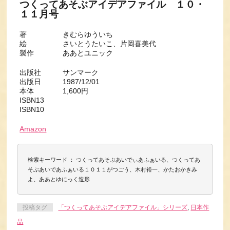
つくってあそぶアイデアファイル １０・
１１月号
著 きむらゆういち
絵 さいとうたいこ、片岡喜美代
製作 ああとユニック
出版社 サンマーク
出版日 1987/12/01
本体 1,600円
ISBN13
ISBN10
Amazon
検索キーワード ： つくってあそぶあいでぃあふぁいる、つくってあ
そぶあいであふぁいる１０１１がつごう、木村裕一、かたおかきみ
よ、ああとゆにっく造形
投稿タグ
「つくってあそぶアイデアファイル」シリーズ
,
日本作
品