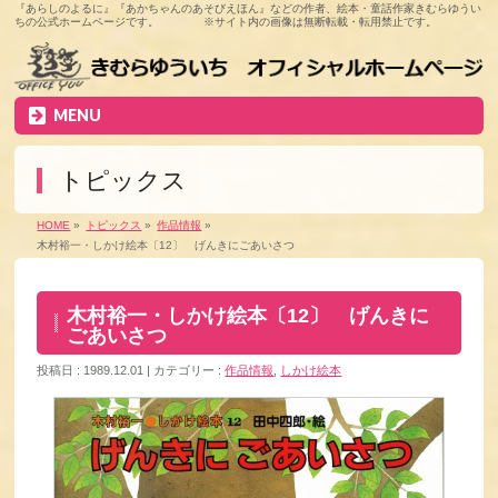
『あらしのよるに』『あかちゃんのあそびえほん』などの作者、絵本・童話作家きむらゆうい
ちの公式ホームページです。 ※サイト内の画像は無断転載・転用禁止です。
MENU
トピックス
HOME
»
トピックス
»
作品情報
»
木村裕一・しかけ絵本〔12〕 げんきにごあいさつ
木村裕一・しかけ絵本〔12〕 げんきに
ごあいさつ
投稿日 : 1989.12.01
カテゴリー :
作品情報
,
しかけ絵本