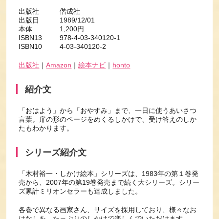
出版社 偕成社
出版日 1989/12/01
本体 1,200円
ISBN13 978-4-03-340120-1
ISBN10 4-03-340120-2
出版社
｜
Amazon
｜
絵本ナビ
｜
honto
紹介文
「おはよう」から「おやすみ」まで、一日に使うあいさつ
言葉。扉の形のページをめくるしかけで、受け答えのしか
たもわかります。
シリーズ紹介文
「木村裕一・しかけ絵本」シリーズは、1983年の第１巻発
売から、2007年の第19巻発売まで続く大シリーズ。シリー
ズ累計ミリオンセラーも達成しました。
各巻で異なる画家さん、サイズを採用しており、様々なお
はなしを、たっぷりのしかけで楽しんでいただけます。