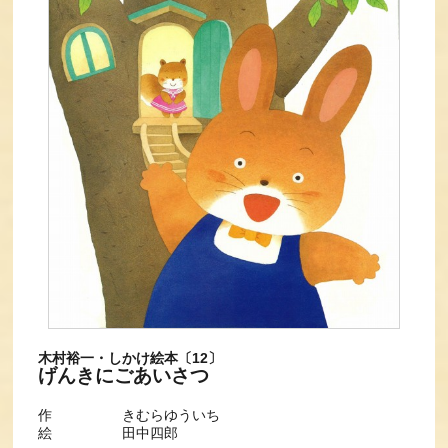
木村裕一・しかけ絵本〔12〕
げんきにごあいさつ
作 きむらゆういち
絵 田中四郎