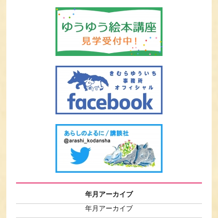
年月アーカイブ
年月アーカイブ