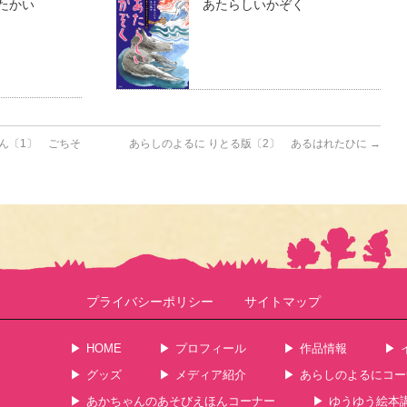
たかい
あたらしいかぞく
ん〔1〕 ごちそ
あらしのよるに りとる版〔2〕 あるはれたひに
→
プライバシーポリシー
サイトマップ
HOME
プロフィール
作品情報
グッズ
メディア紹介
あらしのよるにコー
あかちゃんのあそびえほんコーナー
ゆうゆう絵本