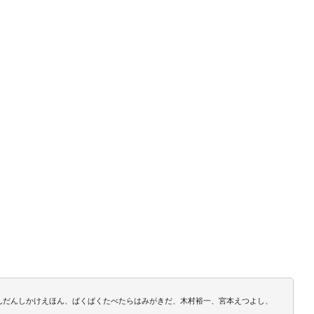
だんだんしかけえほん、ぱくぱくたべたらはみがきだ、木村裕一、宮本えつよし、