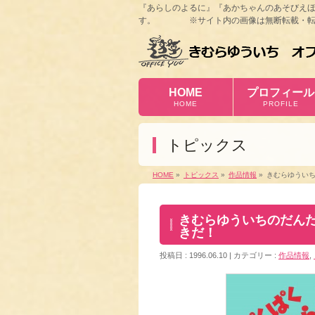
『あらしのよるに』『あかちゃんのあそびえ
す。 ※サイト内の画像は無断転載・転
HOME
プロフィール
HOME
PROFILE
トピックス
HOME
»
トピックス
»
作品情報
»
きむらゆういち
きむらゆういちのだんだ
きだ！
投稿日 : 1996.06.10
カテゴリー :
作品情報
,