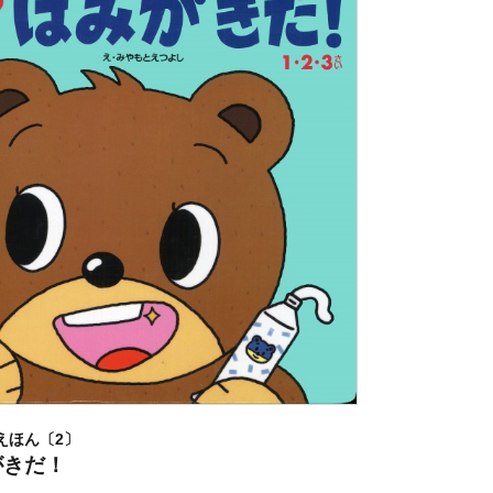
えほん〔2〕
がきだ！