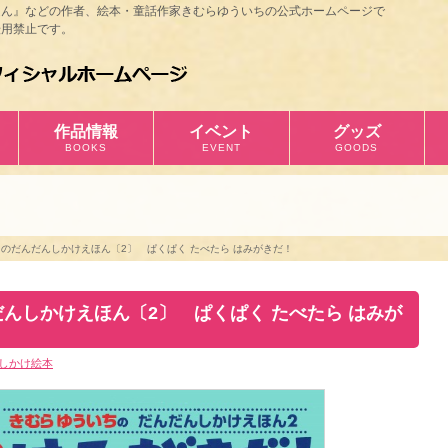
ほん』などの作者、絵本・童話作家きむらゆういちの公式ホームページで
用禁止です。
作品情報
イベント
グッズ
BOOKS
EVENT
GOODS
のだんだんしかけえほん〔2〕 ぱくぱく たべたら はみがきだ！
んしかけえほん〔2〕 ぱくぱく たべたら はみが
しかけ絵本