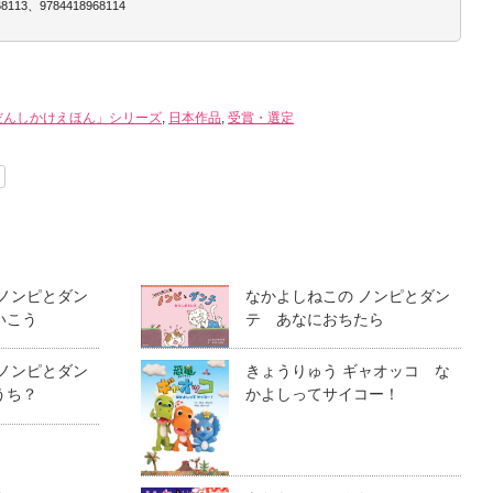
3、9784418968114
だんしかけえほん」シリーズ
,
日本作品
,
受賞・選定
 ノンピとダン
なかよしねこの ノンピとダン
いこう
テ あなにおちたら
 ノンピとダン
きょうりゅう ギャオッコ な
うち？
かよしってサイコー！