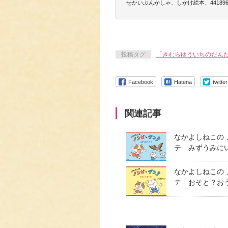
せかいぶんかしゃ、しかけ絵本、441896811
投稿タグ
「きむらゆういちのだん
Facebook
Hatena
twitter
関連記事
なかよしねこの
テ みずうみに
なかよしねこの
テ おそと？お