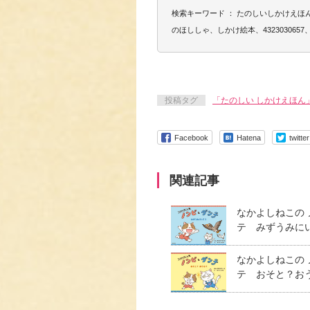
検索キーワード ： たのしいしかけえ
のほししゃ、しかけ絵本、4323030657、97
投稿タグ
「たのしい しかけえほん
Facebook
Hatena
twitter
関連記事
なかよしねこの
テ みずうみに
なかよしねこの
テ おそと？お