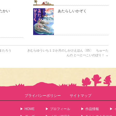
たかい
あたらしいかぞく
またろう
きむらゆういち１２か月のしかけえほん〔05〕 ちゅーた
んの とべとべこいのぼり！
→
プライバシーポリシー
サイトマップ
HOME
プロフィール
作品情報