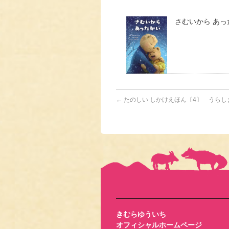
さむいから あっ
←
たのしい しかけえほん〔4〕 うらし
きむらゆういち
オフィシャルホームページ