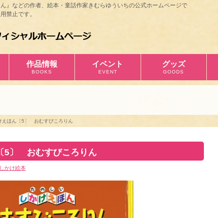
ほん』などの作者、絵本・童話作家きむらゆういちの公式ホームページで
用禁止です。
作品情報
イベント
グッズ
BOOKS
EVENT
GOODS
けえほん〔5〕 おむすびころりん
〔5〕 おむすびころりん
しかけ絵本