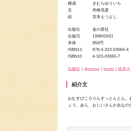
構成 きむらゆういち
文 舟崎克彦
絵 宮本えつよし
出版社 金の星社
出版日 1998/03/01
本体 950円
ISBN13 978-4-323-03065-4
ISBN10 4-323-03065-7
出版社
｜
Amazon
｜
honto
｜
絵本ナ
紹介文
おむすびころりんすっとんとん。
ょう。あら、おじいさんがあなの