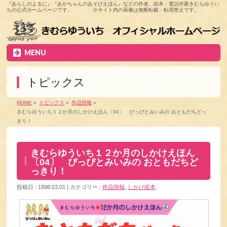
『あらしのよるに』『あかちゃんのあそびえほん』などの作者、絵本・童話作家きむらゆうい
ちの公式ホームページです。 ※サイト内の画像は無断転載・転用禁止です。
MENU
トピックス
HOME
»
トピックス
»
作品情報
»
きむらゆういち１２か月のしかけえほん〔04〕 ぴっぴとみいみの おともだちどっ
きり！
きむらゆういち１２か月のしかけえほん
〔04〕 ぴっぴとみいみの おともだちど
っきり！
投稿日 : 1998.03.01
カテゴリー :
作品情報
,
しかけ絵本