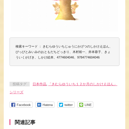
検索キーワード ： きむらゆういちじゅうにかげつのしかけえほん、
ぴっぴとみいみのおともだちどっきり、木村裕一、井本蓉子、きょ
ういくがげき、しかけ絵本、4774604046、9784774604046
投稿タグ
日本作品
,
「きむらゆういち１２か月のしかけえほん」
シリーズ
Facebook
Hatena
twitter
LINE
関連記事