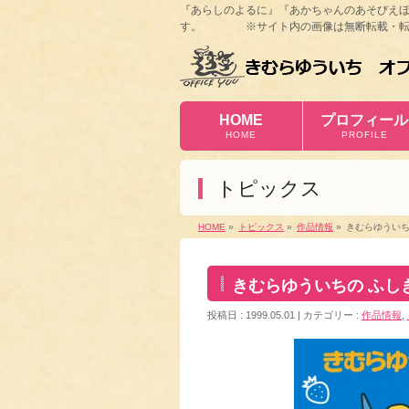
『あらしのよるに』『あかちゃんのあそびえ
す。 ※サイト内の画像は無断転載・転
HOME
プロフィール
HOME
PROFILE
トピックス
HOME
»
トピックス
»
作品情報
»
きむらゆういち
きむらゆういちの ふし
投稿日 : 1999.05.01
カテゴリー :
作品情報
,