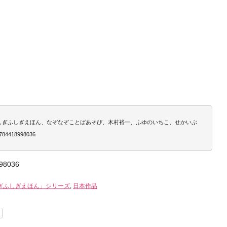
ふしぎふしぎえほん、なぞなぞことばあそび、木村裕一、ふゆのいちこ、せかいぶ
4418998036
98036
ぎふしぎえほん」シリーズ
,
日本作品