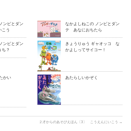
 ノンピとダン
なかよしねこの ノンピとダン
いこう
テ あなにおちたら
 ノンピとダン
きょうりゅう ギャオッコ な
うち？
かよしってサイコー！
たかい
あたらしいかぞく
２才からのあそびえほん〔3〕 こうえんにいこう
→