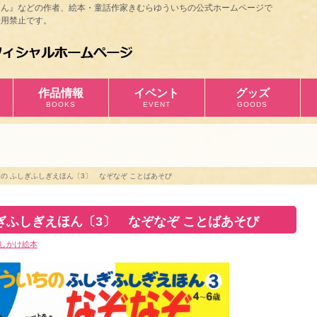
ほん』などの作者、絵本・童話作家きむらゆういちの公式ホームページで
用禁止です。
作品情報
イベント
グッズ
BOOKS
EVENT
GOODS
の ふしぎふしぎえほん〔3〕 なぞなぞ ことばあそび
ぎふしぎえほん〔3〕 なぞなぞ ことばあそび
しかけ絵本