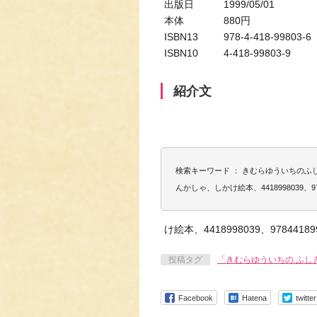
出版日 1999/05/01
本体 880円
ISBN13 978-4-418-99803-6
ISBN10 4-418-99803-9
紹介文
検索キーワード ： きむらゆういちの
んかしゃ、しかけ絵本、4418998039、978
け絵本、4418998039、97844189
投稿タグ
「きむらゆういちの ふし
Facebook
Hatena
twitter