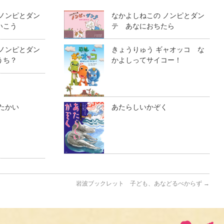
 ノンピとダン
なかよしねこの ノンピとダン
いこう
テ あなにおちたら
 ノンピとダン
きょうりゅう ギャオッコ な
うち？
かよしってサイコー！
たかい
あたらしいかぞく
岩波ブックレット 子ども、あなどるべからず
→