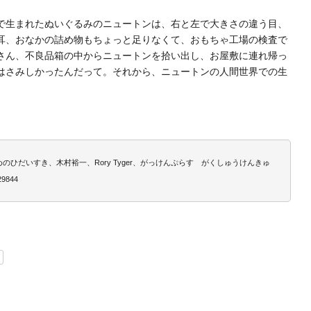
で生まれたぬいぐるみのニュートンは、右と左で大きさの違う目、
耳、おなかの詰め物もちょっと足りなくて、おもちゃ工場の検査で
さん、不良品箱の中からニュートンを拾い出し、お屋敷に連れ帰っ
はさみしかったんだって。それから、ニュートンの人間世界での生
のひだいすき、木村裕一、Rory Tyger、がっけんぷらす がくしゅうけんきゅ
9844