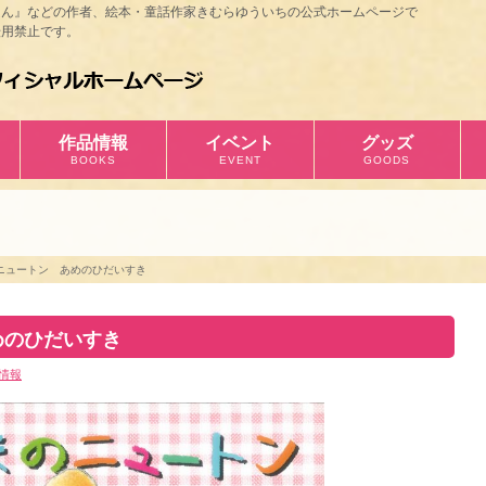
ほん』などの作者、絵本・童話作家きむらゆういちの公式ホームページで
用禁止です。
作品情報
イベント
グッズ
BOOKS
EVENT
GOODS
ニュートン あめのひだいすき
めのひだいすき
情報