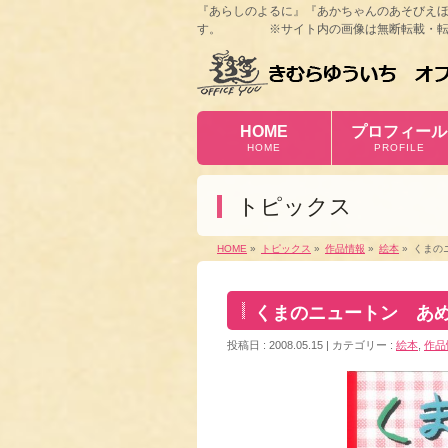
『あらしのよるに』『あかちゃんのあそびえ
す。 ※サイト内の画像は無断転載・転
HOME
プロフィール
HOME
PROFILE
トピックス
HOME
»
トピックス
»
作品情報
»
絵本
»
くまの
くまのニュートン あ
投稿日 : 2008.05.15
カテゴリー :
絵本
,
作品