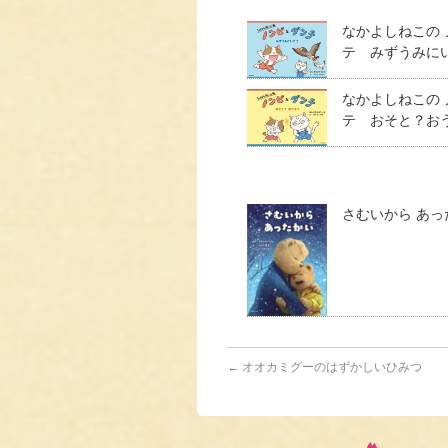
なかよしねこの
テ みずうみに
なかよしねこの
テ おそと？お
さむいから あっ
←
オオカミグーのはずかしいひみつ