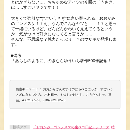
とはかぎらない…。おちゃめなアイツの今回の「うさぎ」
は……すごいヤツです！！
大きくて強引な“すごいうさぎ”に言い寄られる、おおかみ
のゴンノスケ！？え、なんでこんなヤツと……！？と思っ
て一緒にいるけど、だんだんかわいく見えてくるという
か、気がつけば好きになってると言うか……
そんな、不思議な？魅力たっぷり！？のウサギが登場しま
す。
■備考
「あらしのよるに」のきむらゆういち著作500冊記念！
検索キーワード ： おおかみごんのすけのはらぺこにっき、すごいう
さぎにきをつけろ、木村裕一、やましたけんじ、こうだんしゃ、童
話、4062160579、9784062160575
投稿タグ
「おおかみ・ゴンノスケの腹ぺコ日記」シリーズ
,
特