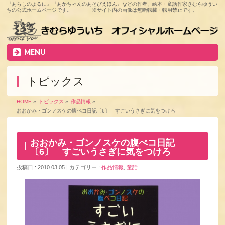
『あらしのよるに』『あかちゃんのあそびえほん』などの作者、絵本・童話作家きむらゆうい
ちの公式ホームページです。 ※サイト内の画像は無断転載・転用禁止です。
MENU
トピックス
HOME
»
トピックス
»
作品情報
»
おおかみ・ゴンノスケの腹ぺコ日記〔6〕 すごいうさぎに気をつけろ
おおかみ・ゴンノスケの腹ぺコ日記
〔6〕 すごいうさぎに気をつけろ
投稿日 : 2010.03.05
カテゴリー :
作品情報
,
童話