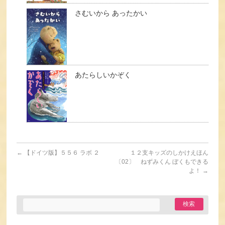
さむいから あったかい
あたらしいかぞく
←
【ドイツ版】５５６ ラボ ２
１２支キッズのしかけえほん
〔02〕 ねずみくん ぼくもできる
よ！
→