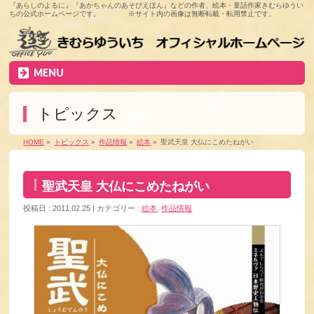
『あらしのよるに』『あかちゃんのあそびえほん』などの作者、絵本・童話作家きむらゆうい
ちの公式ホームページです。 ※サイト内の画像は無断転載・転用禁止です。
MENU
トピックス
HOME
»
トピックス
»
作品情報
»
絵本
»
聖武天皇 大仏にこめたねがい
聖武天皇 大仏にこめたねがい
投稿日 : 2011.02.25
カテゴリー :
絵本
,
作品情報