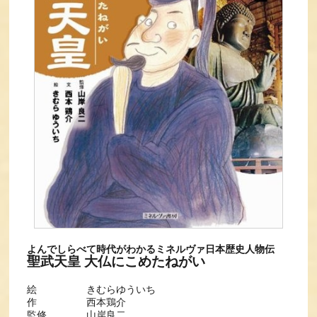
よんでしらべて時代がわかるミネルヴァ日本歴史人物伝
聖武天皇 大仏にこめたねがい
絵 きむらゆういち
作 西本鶏介
監修 山岸良二