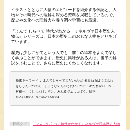
イラストとともに人物のエピソードを紹介する伝記と、人
物やその時代への理解を深める資料を掲載しているので、
歴史や文化への理解力を養う調べ学習にも最適。
『よんで しらべて 時代がわかる ミネルヴァ日本歴史人
物伝』シリーズは、日本の歴史上のおもな人物をとりあげ
ています。
歴史は少しにがてという人でも、前半の絵本をよんで楽し
く学ぶことができます。歴史に興味がある人は、後半の解
説をよむことで、さらに歴史にくわしくなれます。
検索キーワード ： よんでしらべてじだいがわかるみねるばにほんれ
きしじんぶつでん、しょうむてんのうだいぶつにこめたねがい、木
村裕一、にしもとけいすけ、みねるヴぁしょぼう、絵本、
4623058883、9784623058884
投稿タグ
「よんでしらべて時代がわかるミネルヴァ日本歴史人物