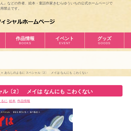
ほん』などの作者、絵本・童話作家きむらゆういちの公式ホームページで
用禁止です。
作品情報
イベント
グッズ
BOOKS
EVENT
GOODS
に
»
あらしのよるに スペシャル〔2〕 メイは なんにも こわくない
ャル〔2〕 メイは なんにも こわくない
よるに
,
絵本
,
作品情報