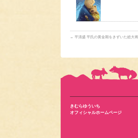
←
平清盛 平氏の黄金期をきずいた総大
きむらゆういち
オフィシャルホームページ