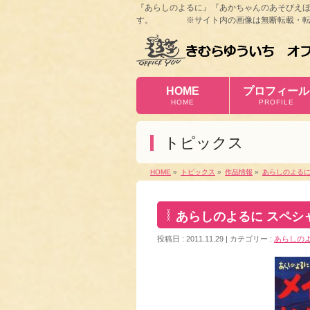
『あらしのよるに』『あかちゃんのあそびえ
す。 ※サイト内の画像は無断転載・転
HOME
プロフィール
HOME
PROFILE
トピックス
HOME
»
トピックス
»
作品情報
»
あらしのよる
あらしのよるに スペシ
投稿日 : 2011.11.29
カテゴリー :
あらしの