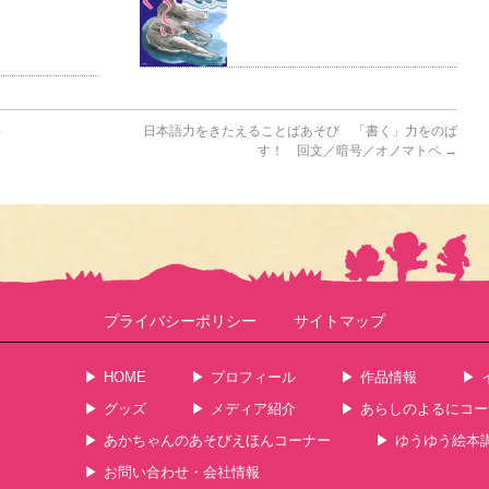
将
日本語力をきたえることばあそび 「書く」力をのば
す！ 回文／暗号／オノマトペ
→
プライバシーポリシー
サイトマップ
HOME
プロフィール
作品情報
グッズ
メディア紹介
あらしのよるにコー
あかちゃんのあそびえほんコーナー
ゆうゆう絵本
お問い合わせ・会社情報