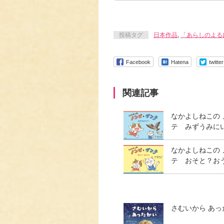
投稿タグ
日本作品
,
「あらしのよる
Facebook
Hatena
twitter
関連記事
なかよしねこの
テ みずうみに
なかよしねこの
テ おそと？お
さむいから あっ