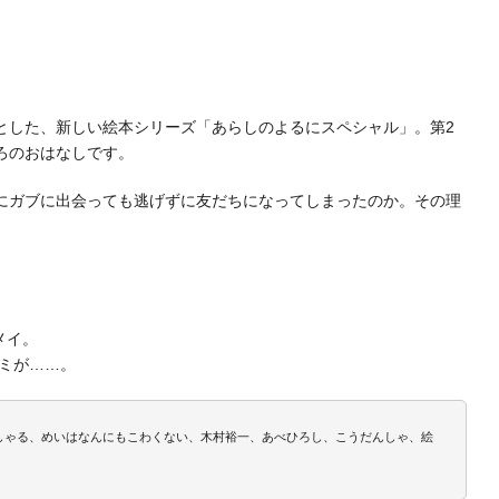
とした、新しい絵本シリーズ「あらしのよるにスペシャル」。第2
ろのおはなしです。
にガブに出会っても逃げずに友だちになってしまったのか。その理
メイ。
カミが……。
ぺしゃる、めいはなんにもこわくない、木村裕一、あべひろし、こうだんしゃ、絵