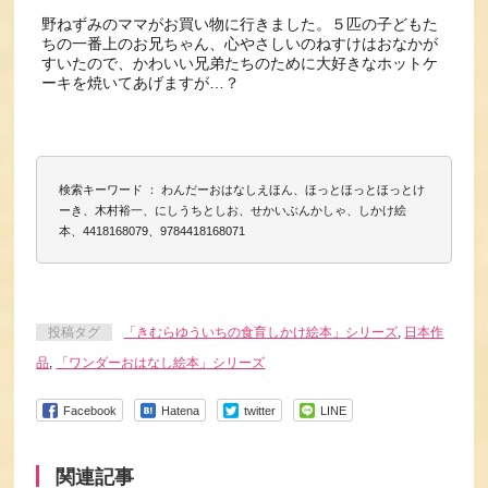
野ねずみのママがお買い物に行きました。５匹の子どもた
ちの一番上のお兄ちゃん、心やさしいのねすけはおなかが
すいたので、かわいい兄弟たちのために大好きなホットケ
ーキを焼いてあげますが…？
検索キーワード ： わんだーおはなしえほん、ほっとほっとほっとけ
ーき、木村裕一、にしうちとしお、せかいぶんかしゃ、しかけ絵
本、4418168079、9784418168071
投稿タグ
「きむらゆういちの食育しかけ絵本」シリーズ
,
日本作
品
,
「ワンダーおはなし絵本」シリーズ
Facebook
Hatena
twitter
LINE
関連記事