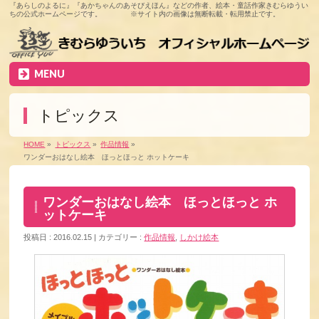
『あらしのよるに』『あかちゃんのあそびえほん』などの作者、絵本・童話作家きむらゆうい
ちの公式ホームページです。 ※サイト内の画像は無断転載・転用禁止です。
MENU
トピックス
HOME
»
トピックス
»
作品情報
»
ワンダーおはなし絵本 ほっとほっと ホットケーキ
ワンダーおはなし絵本 ほっとほっと ホ
ットケーキ
投稿日 : 2016.02.15
カテゴリー :
作品情報
,
しかけ絵本