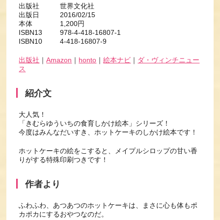
出版社 世界文化社
出版日 2016/02/15
本体 1,200円
ISBN13 978-4-418-16807-1
ISBN10 4-418-16807-9
出版社
｜
Amazon
｜
honto
｜
絵本ナビ
｜
ダ・ヴィンチニュー
ス
紹介文
大人気！
「きむらゆういちの食育しかけ絵本」シリーズ！
今度はみんなだいすき、ホットケーキのしかけ絵本です！
ホットケーキの絵をこすると、メイプルシロップの甘い香
りがする特殊印刷つきです！
作者より
ふわふわ、あつあつのホットケーキは、まさに心も体もポ
カポカにするおやつなのだ。