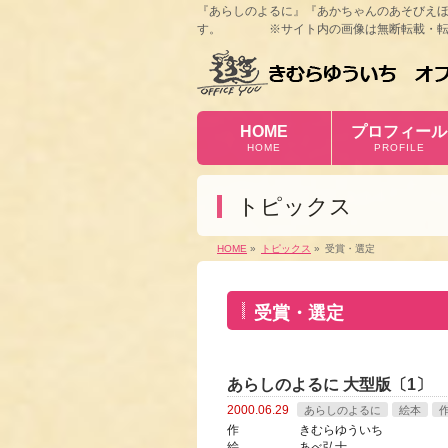
『あらしのよるに』『あかちゃんのあそびえ
す。 ※サイト内の画像は無断転載・転
HOME
プロフィール
HOME
PROFILE
トピックス
HOME
»
トピックス
»
受賞・選定
受賞・選定
あらしのよるに 大型版〔1〕
2000.06.29
あらしのよるに
絵本
作 きむらゆういち
絵 あべ弘士