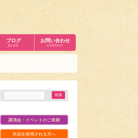
ブログ
お問い合わせ
BLOG
CONTACT
講演会・イベントのご依頼
作品を使用される方へ