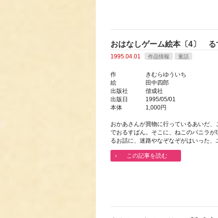
おはなしゲーム絵本〔4〕 る
1995.04.01
作品情報
童話
作 きむらゆういち
絵 田中四郎
出版社 偕成社
出版日 1995/05/01
本体 1,000円
おかあさんが買物に行っているあいだ、
でおるすばん。そこに、ねこのバニラが
るお話に、迷路やなぞなぞがはいった、
この記事を読む