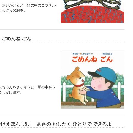
。追いかけると、頭の中のコブタが
たっぷりの絵本。
 ごめんね ごん
んちゃんをさがそうと、駅の中をう
るしかけ絵本。
けえほん〔5〕 あさの おしたく ひとりで できるよ