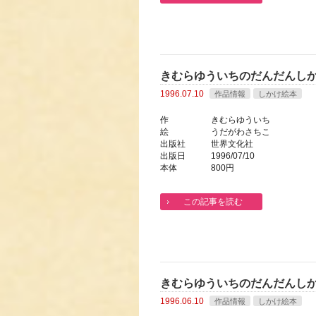
きむらゆういちのだんだんしか
1996.07.10
作品情報
しかけ絵本
作 きむらゆういち
絵 うだがわさちこ
出版社 世界文化社
出版日 1996/07/10
本体 800円
この記事を読む
きむらゆういちのだんだんしか
1996.06.10
作品情報
しかけ絵本