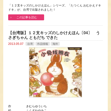
「１２支キッズのしかけえほん」シリーズ、「たつくん おむかえドキ
ドキ」が、台湾で出版されました！
この記事を読む
【台湾版】１２支キッズのしかけえほん〔04〕 う
さぎちゃん ともだち できた
2013.05.07
台湾
作品情報
海外
作 きむらゆういち
絵 ふくざわゆみこ