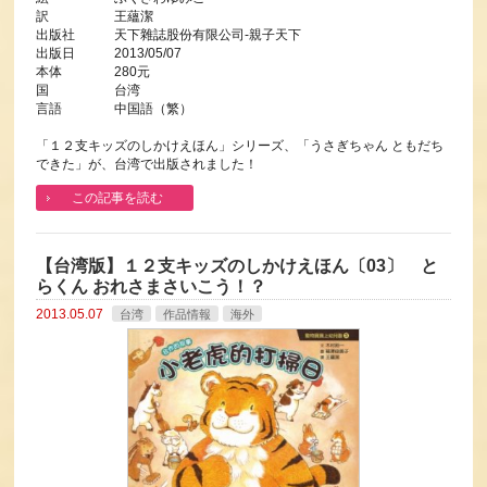
訳 王蘊潔
出版社 天下雜誌股份有限公司-親子天下
出版日 2013/05/07
本体 280元
国 台湾
言語 中国語（繁）
「１２支キッズのしかけえほん」シリーズ、「うさぎちゃん ともだち
できた」が、台湾で出版されました！
この記事を読む
【台湾版】１２支キッズのしかけえほん〔03〕 と
らくん おれさまさいこう！？
2013.05.07
台湾
作品情報
海外