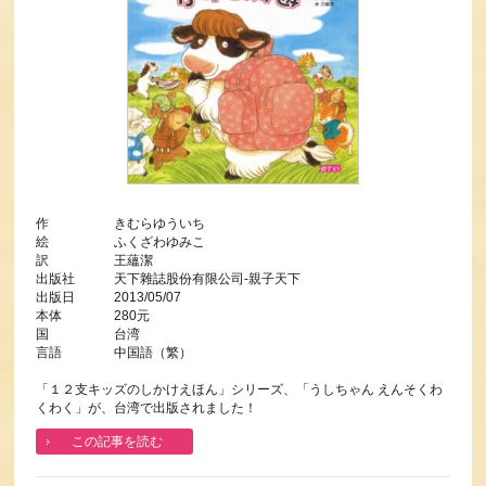
作 きむらゆういち
絵 ふくざわゆみこ
訳 王蘊潔
出版社 天下雜誌股份有限公司-親子天下
出版日 2013/05/07
本体 280元
国 台湾
言語 中国語（繁）
「１２支キッズのしかけえほん」シリーズ、「うしちゃん えんそくわ
くわく」が、台湾で出版されました！
この記事を読む