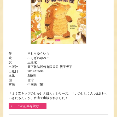
作 きむらゆういち
絵 ふくざわゆみこ
訳 王蘊潔
出版社 天下雜誌股份有限公司-親子天下
出版日 2014/03/04
本体 280元
国 台湾
言語 中国語（繁）
「１２支キッズのしかけえほん」シリーズ、「いのししくん おばけへ
いきだもん」が、台湾で出版されました！
この記事を読む