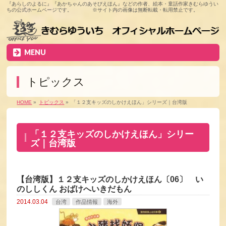
『あらしのよるに』『あかちゃんのあそびえほん』などの作者、絵本・童話作家きむらゆうい
ちの公式ホームページです。 ※サイト内の画像は無断転載・転用禁止です。
MENU
トピックス
HOME
»
トピックス
»
「１２支キッズのしかけえほん」シリーズ｜台湾版
「１２支キッズのしかけえほん」シリー
ズ｜台湾版
【台湾版】１２支キッズのしかけえほん〔06〕 い
のししくん おばけへいきだもん
2014.03.04
台湾
作品情報
海外