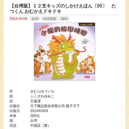
【台湾版】１２支キッズのしかけえほん〔05〕 た
つくん おむかえドキドキ
2014.03.04
台湾
作品情報
海外
作 きむらゆういち
絵 ふくざわゆみこ
訳 王蘊潔
出版社 天下雜誌股份有限公司-親子天下
出版日 2014/03/04
本体 280元
国 台湾
言語 中国語（繁）