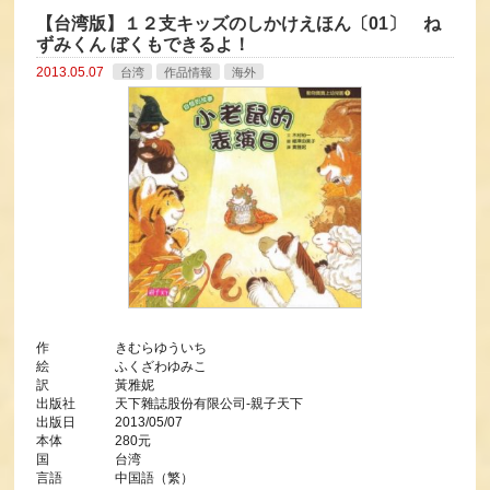
【台湾版】１２支キッズのしかけえほん〔01〕 ね
ずみくん ぼくもできるよ！
2013.05.07
台湾
作品情報
海外
作 きむらゆういち
絵 ふくざわゆみこ
訳 黃雅妮
出版社 天下雜誌股份有限公司-親子天下
出版日 2013/05/07
本体 280元
国 台湾
言語 中国語（繁）