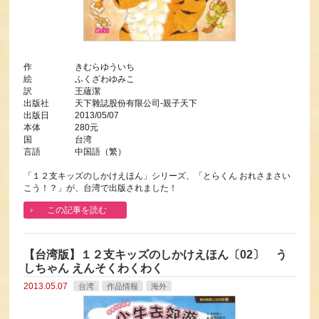
作 きむらゆういち
絵 ふくざわゆみこ
訳 王蘊潔
出版社 天下雜誌股份有限公司-親子天下
出版日 2013/05/07
本体 280元
国 台湾
言語 中国語（繁）
「１２支キッズのしかけえほん」シリーズ、「とらくん おれさまさい
こう！？」が、台湾で出版されました！
この記事を読む
【台湾版】１２支キッズのしかけえほん〔02〕 う
しちゃん えんそくわくわく
2013.05.07
台湾
作品情報
海外