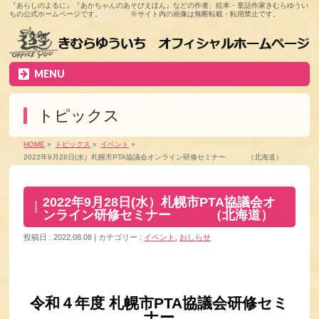
『あらしのよるに』『あかちゃんのあそびえほん』などの作者、絵本・童話作家きむらゆうい
ちの公式ホームページです。 ※サイト内の画像は無断転載・転用禁止です。
MENU
トピックス
HOME
»
トピックス
»
イベント
»
2022年9月28日(水）札幌市PTA協議会オンライン研修セミナー （北海道）
2022年9月28日(水）札幌市PTA協議会オ
ンライン研修セミナー （北海道）
投稿日 : 2022.08.08
カテゴリー :
イベント
,
おしらせ
令和４年度 札幌市PTA協議会研修セミ
ナー