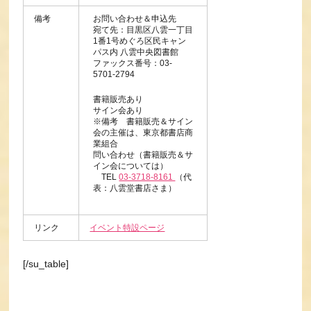
備考
お問い合わせ＆申込先
宛て先：目黒区八雲一丁目
1番1号めぐろ区民キャン
パス内 八雲中央図書館
ファックス番号：03-
5701-2794
書籍販売あり
サイン会あり
※備考 書籍販売＆サイン
会の主催は、東京都書店商
業組合
問い合わせ（書籍販売＆サ
イン会については）
TEL
03-3718-8161
（代
表：八雲堂書店さま）
リンク
イベント特設ページ
[/su_table]