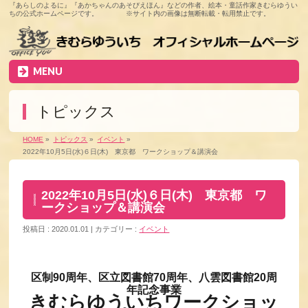
『あらしのよるに』『あかちゃんのあそびえほん』などの作者、絵本・童話作家きむらゆうい
ちの公式ホームページです。 ※サイト内の画像は無断転載・転用禁止です。
MENU
トピックス
HOME
»
トピックス
»
イベント
»
2022年10月5日(水)６日(木) 東京都 ワークショップ＆講演会
2022年10月5日(水)６日(木) 東京都 ワ
ークショップ＆講演会
投稿日 : 2020.01.01
カテゴリー :
イベント
区制90周年、区立図書館70周年、八雲図書館20周
年記念事業
きむらゆういちワークショッ