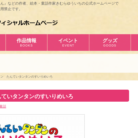
ほん』などの作者、絵本・童話作家きむらゆういちの公式ホームページで
用禁止です。
作品情報
イベント
グッズ
BOOKS
EVENT
GOODS
タン たんていタンタンのすいりめいろ
んていタンタンのすいりめいろ
童話