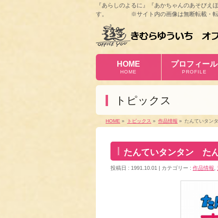
『あらしのよるに』『あかちゃんのあそびえ
す。 ※サイト内の画像は無断転載・転
HOME
プロフィール
HOME
PROFILE
トピックス
HOME
»
トピックス
»
作品情報
»
たんていタン
たんていタンタン た
投稿日 : 1991.10.01
カテゴリー :
作品情報
,