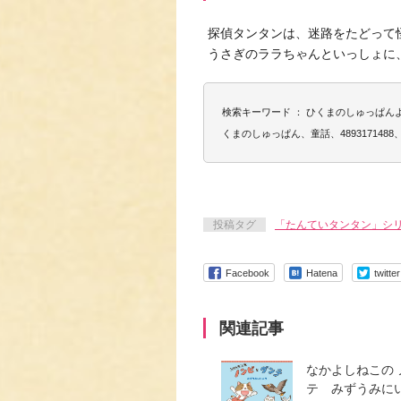
探偵タンタンは、迷路をたどって
うさぎのララちゃんといっしょに
検索キーワード ： ひくまのしゅっぱ
くまのしゅっぱん、童話、4893171488、97
投稿タグ
「たんていタンタン」シ
Facebook
Hatena
twitter
関連記事
なかよしねこの
テ みずうみに