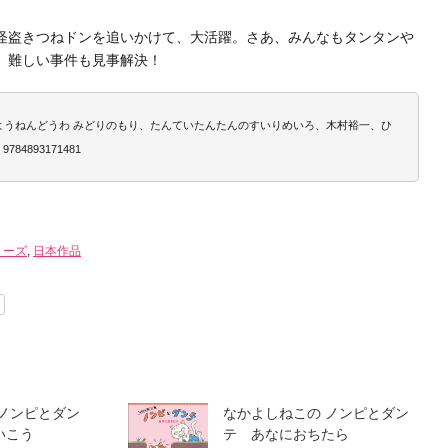
怪盗きつねドンを追いかけて、大活躍。さあ、みんなもタンタンや
、難しい事件も見事解決！
んようねんどうわ みどりのもり、たんていたんたんのすいりめいろ、木村裕一、ひ
84893171481
リーズ
,
日本作品
 ノンピとダン
なかよしねこの ノンピとダン
いこう
テ あなにおちたら