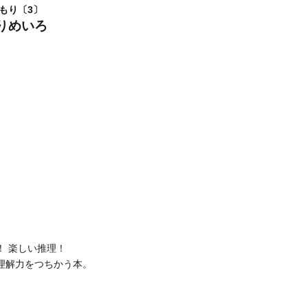
もり〔3〕
りめいろ
！ 楽しい推理！
理解力をつちかう本。