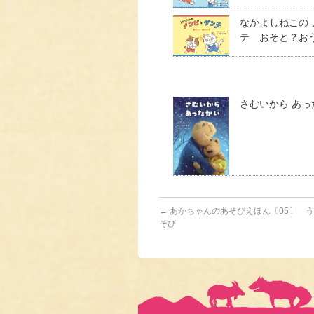
なかよしねこの
テ おそと？お
さむいから あっ
←
あかちゃんのあそびえほん〔05〕 
そび