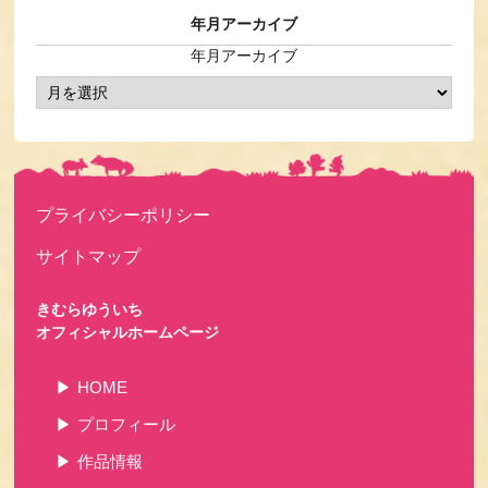
年月アーカイブ
年月アーカイブ
プライバシーポリシー
サイトマップ
きむらゆういち
オフィシャルホームページ
HOME
プロフィール
作品情報