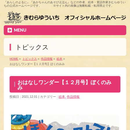
『あらしのよるに』『あかちゃんのあそびえほん』などの作者、絵本・童話作家きむらゆうい
ちの公式ホームページです。 ※サイト内の画像は無断転載・転用禁止です。
MENU
トピックス
HOME
»
トピックス
»
作品情報
»
絵本
»
おはなしワンダー【１２月号】ぼくのみみ
おはなしワンダー【１２月号】ぼくのみ
み
投稿日 : 2021.12.01
カテゴリー :
絵本
,
作品情報