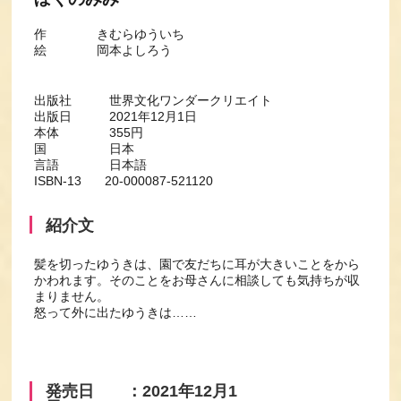
作 きむらゆういち
絵 岡本よしろう
出版社 世界文化ワンダークリエイト
出版日 2021年12月1日
本体 355円
国 日本
言語 日本語
ISBN‐13 20-000087-521120
紹介文
髪を切ったゆうきは、園で友だちに耳が大きいことをから
かわれます。そのことをお母さんに相談しても気持ちが収
まりません。
怒って外に出たゆうきは……
発売日 ：2021年12月1