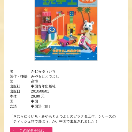
著 きむらゆういち
製作・挿絵 みやもとえつよし
訳 高博
出版社 中国青年出版社
出版日 2010/08/01
本体 29.80 元
国 中国
言語 中国語（簡）
「きむらゆういち・みやもとえつよしのガラクタ工作」シリーズの
「ティッシュ箱で遊ぼう」が、中国で出版されました！
この記事を読む