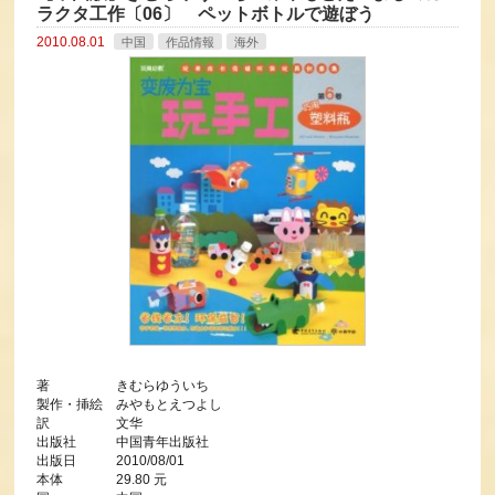
ラクタ工作〔06〕 ペットボトルで遊ぼう
2010.08.01
中国
作品情報
海外
著 きむらゆういち
製作・挿絵 みやもとえつよし
訳 文华
出版社 中国青年出版社
出版日 2010/08/01
本体 29.80 元