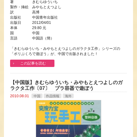
著 きむらゆういち
製作・挿絵 みやもとえつよし
訳 高博
出版社 中国青年出版社
出版日 2012/04/01
本体 29.80 元
国 中国
言語 中国語（簡）
「きむらゆういち・みやもとえつよしのガラクタ工作」シリーズの
「ポリぶくろで遊ぼう」が、中国で出版されました！
この記事を読む
【中国版】きむらゆういち・みやもとえつよしのガ
ラクタ工作〔07〕 プラ容器で遊ぼう
2010.08.01
中国
作品情報
海外