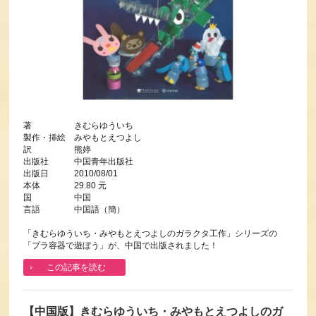
著 きむらゆういち
製作・挿絵 みやもとえつよし
訳 熊婷
出版社 中国青年出版社
出版日 2010/08/01
本体 29.80 元
国 中国
言語 中国語（簡）
「きむらゆういち・みやもとえつよしのガラクタ工作」シリーズの
「プラ容器で遊ぼう」が、中国で出版されました！
この記事を読む
【中国版】きむらゆういち・みやもとえつよしのガ