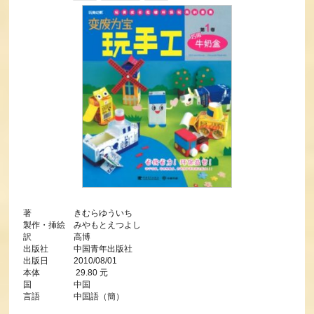
著 きむらゆういち
製作・挿絵 みやもとえつよし
訳 高博
出版社 中国青年出版社
出版日 2010/08/01
本体 29.80 元
国 中国
言語 中国語（簡）