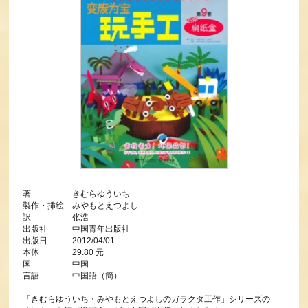
著 きむらゆういち
製作・挿絵 みやもとえつよし
訳 张浩
出版社 中国青年出版社
出版日 2012/04/01
本体 29.80 元
国 中国
言語 中国語（簡）
「きむらゆういち・みやもとえつよしのガラクタ工作」シリーズの