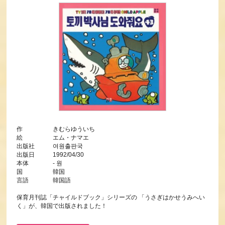
作 きむらゆういち
絵 エム・ナマエ
出版社 여원출판국
出版日 1992/04/30
本体 - 원
国 韓国
言語 韓国語
保育月刊誌「チャイルドブック」シリーズの 「うさぎはかせうみへい
く」が、韓国で出版されました！