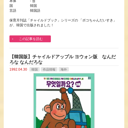
本体 - 원
国 韓国
言語 韓国語
保育月刊誌「チャイルドブック」シリーズの 「ポコちゃんだいすき」
が、韓国で出版されました！
この記事を読む
【韓国版】チャイルドアップル ヨウォン版 なんだ
ろな なんだろな
1992.04.30
韓国
作品情報
海外