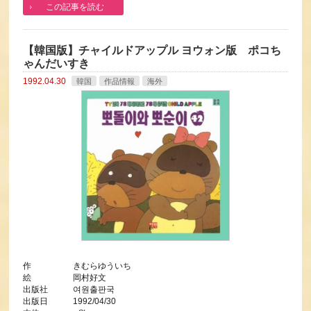
この記事を読む
【韓国版】チャイルドアップル ヨウォン版 ポコち
ゃんだいすき
1992.04.30
韓国
作品情報
海外
作 きむらゆういち
絵 岡村好文
出版社 여원출판국
出版日 1992/04/30