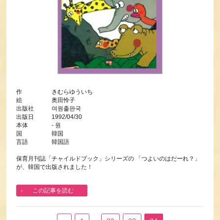
作 きむらゆういち
絵 奥田怜子
出版社 여원출판국
出版日 1992/04/30
本体 - 원
国 韓国
言語 韓国語
保育月刊誌「チャイルドブック」シリーズの 「つよいのはだーれ？」
が、韓国で出版されました！
この記事を読む