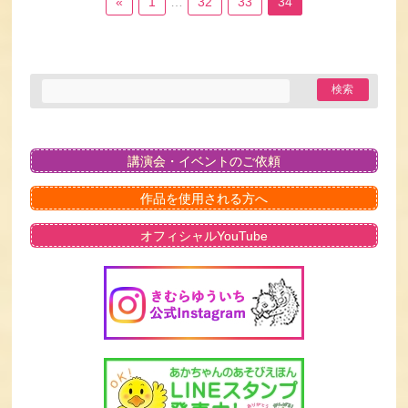
«
1
…
32
33
34
講演会・イベントのご依頼
作品を使用される方へ
オフィシャルYouTube