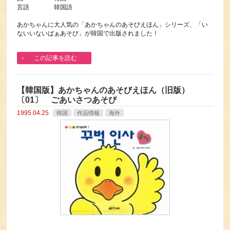
言語 韓国語
あかちゃんに大人気の「あかちゃんのあそびえほん」シリーズ、「い
ないいないばぁあそび」が韓国で出版されました！
この記事を読む
【韓国版】あかちゃんのあそびえほん（旧版）
〔01〕 ごあいさつあそび
1995.04.25
韓国
作品情報
海外