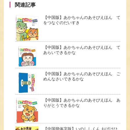
関連記事
【中国版】あかちゃんのあそびえほん て
をつなぐのだいすき
【中国版】あかちゃんのあそびえほん て
あらいできるかな
【中国版】あかちゃんのあそびえほん ご
めんなさいできるかな
【中国版】あかちゃんのあそびえほん あ
りがとうできるかな
【中国簡体字版】いのししくん おばけひ