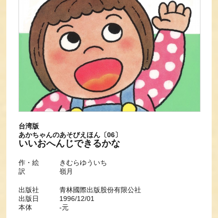
台湾版
あかちゃんのあそびえほん〔06〕
いいおへんじできるかな
作・絵 きむらゆういち
訳 嶺月
出版社 青林國際出版股份有限公社
出版日 1996/12/01
本体 -元