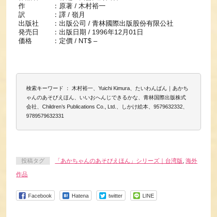
作 ：原著 / 木村裕一
訳 ：譯 / 嶺月
出版社 ：出版公司 / 青林國際出版股份有限公社
発売日 ：出版日期 / 1996年12月01日
価格 ：定價 / NT$ –
検索キーワード ： 木村裕一、Yuichi Kimura、たいわんばん｜あかち
ゃんのあそびえほん、いいおへんじできるかな、青林国際出版株式
会社、Children’s Publications Co., Ltd.、しかけ絵本、9579632332、
9789579632331
投稿タグ
「あかちゃんのあそびえほん」シリーズ｜台湾版
,
海外
作品
Facebook
Hatena
twitter
LINE