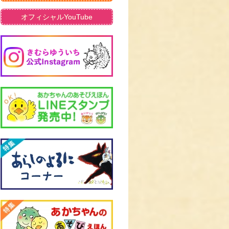
オフィシャルYouTube