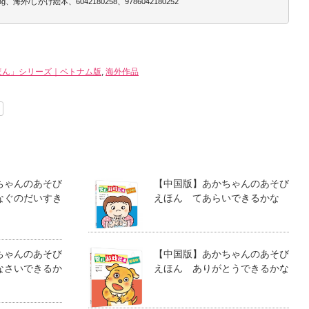
海外/しかけ絵本、6042180258、9786042180252
ほん」シリーズ｜ベトナム版
,
海外作品
ちゃんのあそび
【中国版】あかちゃんのあそび
なぐのだいすき
えほん てあらいできるかな
ちゃんのあそび
【中国版】あかちゃんのあそび
なさいできるか
えほん ありがとうできるかな