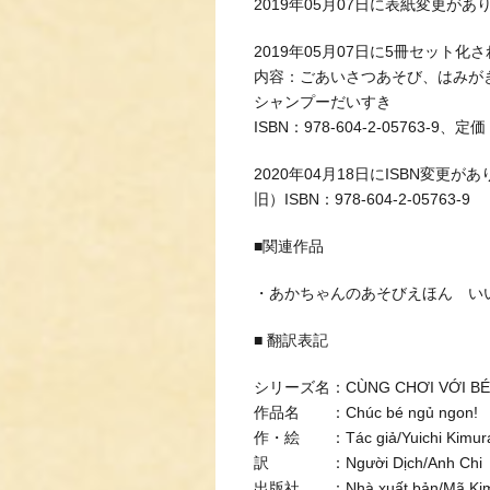
2019年05月07日に表紙変更があ
2019年05月07日に5冊セット化
内容：ごあいさつあそび、はみが
シャンプーだいすき
ISBN：978-604-2-05763-9、定価
2020年04月18日にISBN変更が
旧）ISBN：978-604-2-05763-9
■関連作品
・あかちゃんのあそびえほん い
■ 翻訳表記
シリーズ名：CÙNG CHƠI VỚI BÉ
作品名 ：Chúc bé ngủ ngon!
作・絵 ：Tác giả/Yuichi Kimur
訳 ：Người Dịch/Anh Chi
出版社 ：Nhà xuất bản/Mã Kim