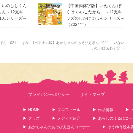
】いのししくん
【中国簡体字版】いぬくん ぼ
ん～12支キ
くは いいこだから…～12支キ
ほんシリーズ～
ッズのしかけえほんシリーズ～
（2024年）
ほん〔02〕 はみ
【ベトナム版】あかちゃんのあそびえほん〔04〕 いない
いないばぁあそび
→
プライバシーポリシー
サイトマップ
HOME
プロフィール
作品情報
グッズ
メディア紹介
あらしのよるにコー
あかちゃんのあそびえほんコーナー
ゆうゆう絵本