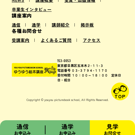
卒業生インタビュー
講座案内
通信
通学
講師紹介
掲示板
各種お問合せ
受講案内
よくあるご質問
アクセス
153-0053
東京都目黒区五本木２-１１-３
電話番号 ０３-３７９４-１１７０
受付時間 １０：００～１８：００ 定休日
日・祝日
TOP
Copyright © youyou picturebook school, All Rights Reserved.
通信
通学
見学
お申込み
お申込み
お問合せ