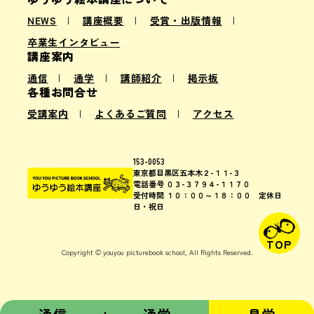
NEWS
講座概要
受賞・出版情報
卒業生インタビュー
講座案内
通信
通学
講師紹介
掲示板
各種お問合せ
受講案内
よくあるご質問
アクセス
153-0053
東京都目黒区五本木２-１１-３
電話番号 ０３-３７９４-１１７０
受付時間 １０：００～１８：００ 定休日
日・祝日
TOP
Copyright © youyou picturebook school, All Rights Reserved.