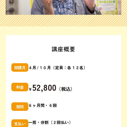
講座概要
４月/１０月（定員：各１２名）
開講月
52,800
料金
（税込）
￥
６ヶ月間・６回
期間
一括・分割（２回払い）
支払い