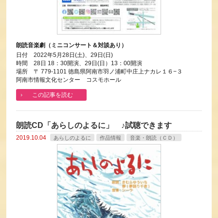
朗読音楽劇（ミニコンサート＆対談あり）
日付 2022年5月28日(土)、29日(日)
時間 28日 18：30開演、29日(日）13：00開演
場所 〒 779-1101 徳島県阿南市羽ノ浦町中庄上ナカレ１６−３
阿南市情報文化センター コスモホール
この記事を読む
朗読CD「あらしのよるに」 ♪試聴できます
2019.10.04
あらしのよるに
作品情報
音楽・朗読（ＣＤ）