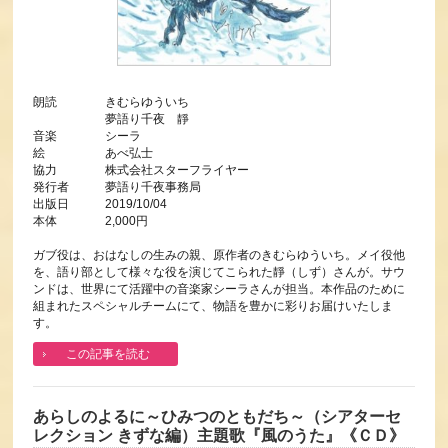
朗読 きむらゆういち
夢語り千夜 靜
音楽 シーラ
絵 あべ弘士
協力 株式会社スターフライヤー
発行者 夢語り千夜事務局
出版日 2019/10/04
本体 2,000円
ガブ役は、おはなしの生みの親、原作者のきむらゆういち。メイ役他
を、語り部として様々な役を演じてこられた靜（しず）さんが。サウ
ンドは、世界にて活躍中の音楽家シーラさんが担当。本作品のために
組まれたスペシャルチームにて、物語を豊かに彩りお届けいたしま
す。
この記事を読む
あらしのよるに～ひみつのともだち～（シアターセ
レクション きずな編）主題歌『風のうた』《ＣＤ》