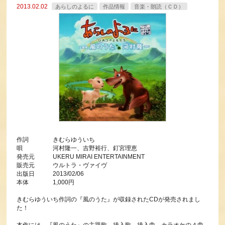
2013.02.02
あらしのよるに
作品情報
音楽・朗読（ＣＤ）
作詞 きむらゆういち
唄 河村隆一、吉野裕行、釘宮理恵
発売元 UKERU MIRAI ENTERTAINMENT
販売元 ウルトラ・ヴァイヴ
出版日 2013/02/06
本体 1,000円
きむらゆういち作詞の『風のうた』が収録されたCDが発売されまし
た！