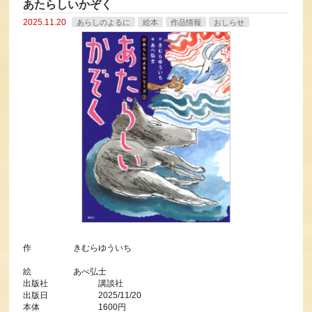
あたらしいかぞく
2025.11.20
あらしのよるに
絵本
作品情報
おしらせ
作 きむらゆういち
絵 あべ弘士
出版社 講談社
出版日 2025/11/20
本体 1600円