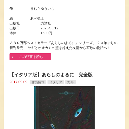
作 きむらゆういち
絵 あべ弘士
出版社 講談社
出版日 2025/03/12
本体 1600円
３８０万部ベストセラー『あらしのよるに』シリーズ、 ２０年ぶりの
新刊発売！ ヤギとオオカミの壁を越えた友情から家族の物語へ！
この記事を読む
【イタリア版】あらしのよるに 完全版
2017.09.09
作品情報
イタリア
海外