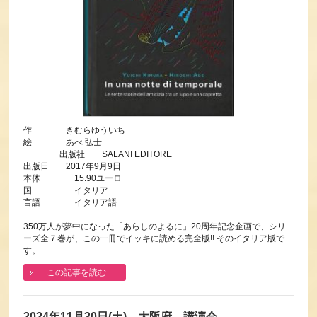
作 きむらゆういち
絵 あべ 弘士
出版社 SALANI EDITORE
出版日 2017年9月9日
本体 15.90ユーロ
国 イタリア
言語 イタリア語
350万人が夢中になった「あらしのよるに」20周年記念企画で、シリ
ーズ全７巻が、この一冊でイッキに読める完全版!! そのイタリア版で
す。
この記事を読む
2024年11月30日(土) 大阪府 講演会