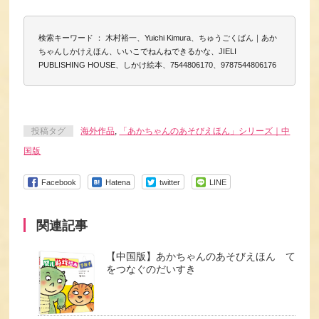
検索キーワード ： 木村裕一、Yuichi Kimura、ちゅうごくばん｜あか
ちゃんしかけえほん、いいこでねんねできるかな、JIELI
PUBLISHING HOUSE、しかけ絵本、7544806170、9787544806176
投稿タグ
海外作品
,
「あかちゃんのあそびえほん」シリーズ｜中
国版
Facebook
Hatena
twitter
LINE
関連記事
【中国版】あかちゃんのあそびえほん て
をつなぐのだいすき