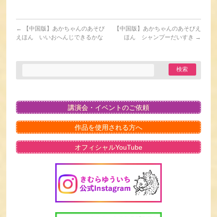
←
【中国版】あかちゃんのあそび
【中国版】あかちゃんのあそびえ
えほん いいおへんじできるかな
ほん シャンプーだいすき
→
講演会・イベントのご依頼
作品を使用される方へ
オフィシャルYouTube