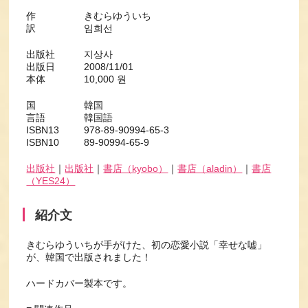
作 きむらゆういち
訳 임희선
出版社 지상사
出版日 2008/11/01
本体 10,000 원
国 韓国
言語 韓国語
ISBN13 978-89-90994-65-3
ISBN10 89-90994-65-9
出版社
｜
出版社
｜
書店（kyobo）
｜
書店（aladin）
｜
書店
（YES24）
紹介文
きむらゆういちが手がけた、初の恋愛小説「幸せな嘘」
が、韓国で出版されました！
ハードカバー製本です。