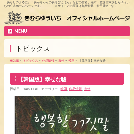
『あらしのよるに』『あかちゃんのあそびえほん』などの作者、絵本・童話作家きむらゆうい
ちの公式ホームページです。 ※サイト内の画像は無断転載・転用禁止です。
MENU
トピックス
HOME
»
トピックス
»
作品情報
»
海外
»
韓国
»
【韓国版】幸せな嘘
【韓国版】幸せな嘘
投稿日 : 2008.11.01
カテゴリー :
韓国
,
作品情報
,
海外