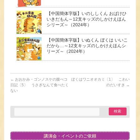
【中国簡体字版】いのししくん おばけひ
いきだもん～12支キッズのしかけえほん
シリーズ～（2024年）
【中国簡体字版】いぬくん ぼくは いいこ
だから…～12支キッズのしかけえほんシ
リーズ～（2024年）
←
おおかみ・ゴンノスケの腹ぺコ
ぼくはワニオオカミ〔1〕 こわい
日記〔5〕 うさぎなんて食べたく
のだいすき
→
ない
講演会・イベントのご依頼