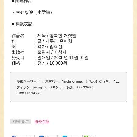
■ 関連作品
・幸せな嘘（小学館）
■ 翻訳表記
作品名 ：제목 / 행복한 거짓말
作 ：글 / 기무라 유이치
訳 ：역자 / 임희선
出版社 ：출판사 / 지상사
発売日 ：발매일 / 2008년 11월 01일
価格 ：정가 / 10,000원
検索キーワード ： 木村裕一、Yuichi Kimura、しあわせなうそ、イム
フイソン、jisangsa、ジサンサ、小説、8990994659、
9788990994653
投稿タグ
海外作品