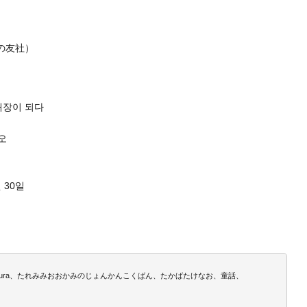
の友社）
대장이 되다
오
 30일
 Kimura、たれみみおおかみのじょんかんこくばん、たかばたけなお、童話、