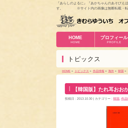
『あらしのよるに』『あかちゃんのあそびえ
す。 ※サイト内の画像は無断転載・転
HOME
プロフィール
HOME
PROFILE
トピックス
HOME
»
トピックス
»
作品情報
»
海外
»
韓国
»
【韓国版】たれ耳おお
投稿日 : 2013.10.30
カテゴリー :
韓国
,
作品