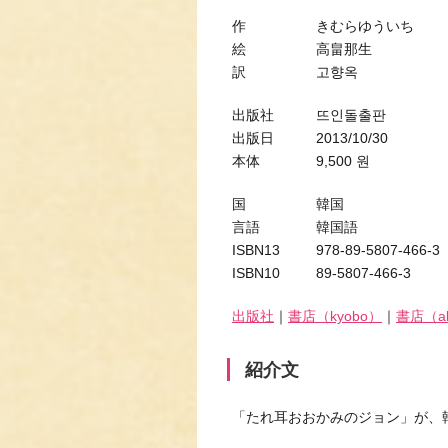
作 きむらゆういち
絵 高畠那生
訳 고향옥
出版社 뜨인돌출판
出版日 2013/10/30
本体 9,500 원
国 韓国
言語 韓国語
ISBN13 978-89-5807-466-3
ISBN10 89-5807-466-3
出版社
｜
書店（kyobo）
｜
書店（al
紹介文
「たれ耳おおかみのジョン」が、