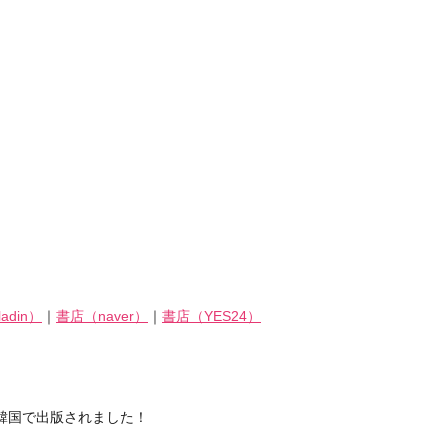
adin）
｜
書店（naver）
｜
書店（YES24）
韓国で出版されました！