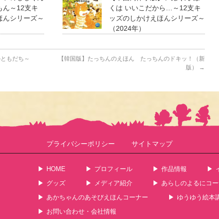
ん～12支キ
くは いいこだから…～12支キ
ほんシリーズ～
ッズのしかけえほんシリーズ～
（2024年）
のともだち～
【韓国版】たっちんのえほん たっちんのドキッ！（新
版）
→
プライバシーポリシー
サイトマップ
HOME
プロフィール
作品情報
グッズ
メディア紹介
あらしのよるにコー
あかちゃんのあそびえほんコーナー
ゆうゆう絵本
お問い合わせ・会社情報