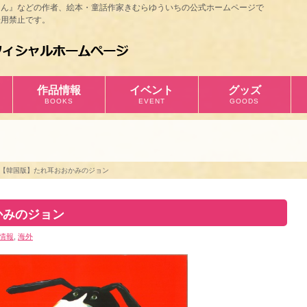
ほん』などの作者、絵本・童話作家きむらゆういちの公式ホームページで
用禁止です。
作品情報
イベント
グッズ
BOOKS
EVENT
GOODS
【韓国版】たれ耳おおかみのジョン
かみのジョン
情報
,
海外