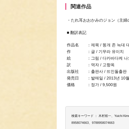
関連作品
・たれ耳おおかみのジョン（主婦
■ 翻訳表記
作品名 ：제목 / 똥개 존 늑대 
作 ：글 / 기무라 유이치
絵 ：그림 / 다카바다케 나
訳 ：역자 / 고향옥
出版社 ：출판사 / 뜨인돌출판
発売日 ：발매일 / 2013년 10월
価格 ：정가 / 9,500원
検索キーワード ： 木村裕一、Yuichi
8958074663、9788958074663