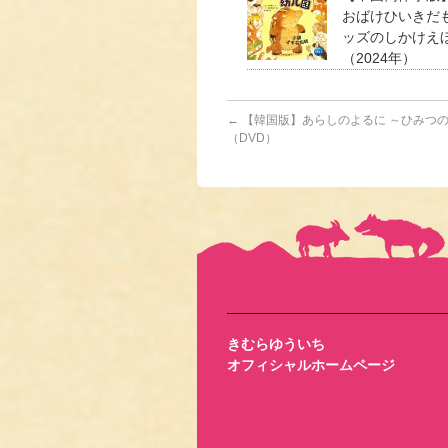
おばけひいきだも
ッズのしかけえ
（2024年）
←
【韓国版】あらしのよるに ～ひみつ
（DVD）
きむらゆういち
オフィシャルホームページ