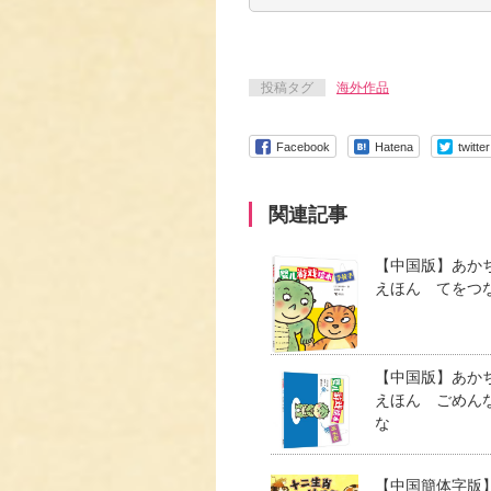
投稿タグ
海外作品
Facebook
Hatena
twitter
関連記事
【中国版】あか
えほん てをつ
【中国版】あか
えほん ごめん
な
【中国簡体字版