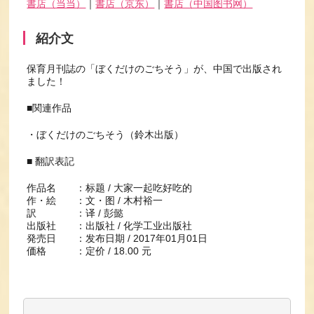
書店（当当）
｜
書店（京东）
｜
書店（中国图书网）
紹介文
保育月刊誌の「ぼくだけのごちそう」が、中国で出版され
ました！
■関連作品
・ぼくだけのごちそう（鈴木出版）
■ 翻訳表記
作品名 ：标题 / 大家一起吃好吃的
作・絵 ：文・图 / 木村裕一
訳 ：译 / 彭懿
出版社 ：出版社 / 化学工业出版社
発売日 ：发布日期 / 2017年01月01日
価格 ：定价 / 18.00 元