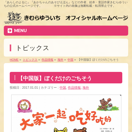
『あらしのよるに』『あかちゃんのあそびえほん』などの作者、絵本・童話作家きむらゆうい
ちの公式ホームページです。 ※サイト内の画像は無断転載・転用禁止です。
MENU
トピックス
HOME
»
トピックス
»
作品情報
»
海外
»
中国
»
【中国版】ぼくだけのごちそう
【中国版】ぼくだけのごちそう
投稿日 : 2017.01.01
カテゴリー :
中国
,
作品情報
,
海外